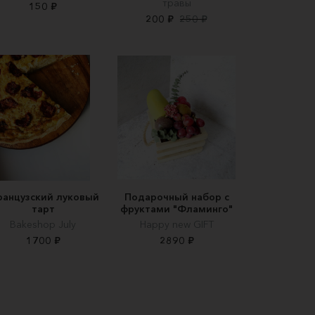
травы
150 ₽
200 ₽
250 ₽
анцузский луковый
Подарочный набор с
тарт
фруктами "Фламинго"
Вakeshop July
Happy new GIFT
1700 ₽
2890 ₽