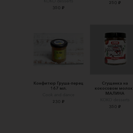
KOKO desserts
250 ₽
350 ₽
Конфитюр Груша-перец
Сгущенка на
167 мл.
кокосовом молок
МАЛИНА
Cook and dance
KOKO desserts
230 ₽
350 ₽