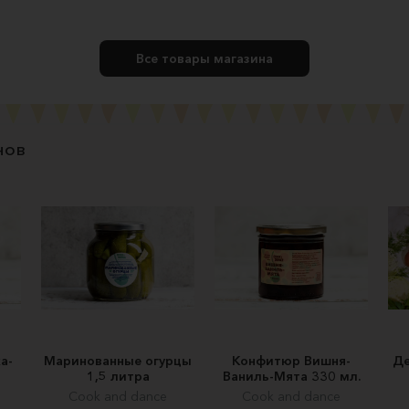
Все товары магазина
нов
а-
Маринованные огурцы
Конфитюр Вишня-
Де
1,5 литра
Ваниль-Мята 330 мл.
Cook and dance
Cook and dance