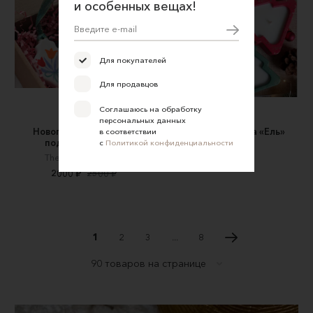
и особенных вещах!
Для покупателей
Для продавцов
Соглашаюсь на обработку
персональных данных
Новогодние игрушки -
Новогодняя свеча «Ель»
в соответствии
подвески на елку
с
Политикой конфиденциальности
Skrabiki
The big little studio
783 ₽
2000 ₽
2500 ₽
1
2
3
...
8