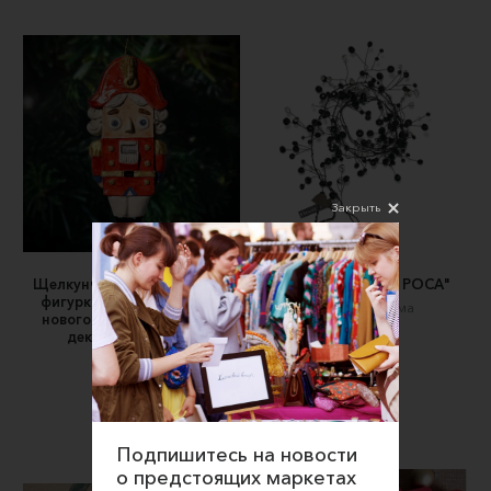
Закрыть
Щелкунчик коллекционная
гирлянда "черная РОСА"
фигурка ручной работы -
Декор для дома
новогодний подарок для
3300 ₽
декора интерьера
Purealism
3200 ₽
Подпишитесь на новости
о предстоящих маркетах