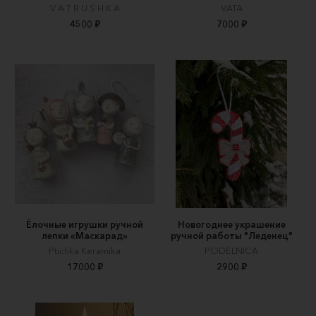
V A T R U S H K A
VATA
4500 ₽
7000 ₽
Ёлочные игрушки ручной
Новогоднее украшение
лепки «Маскарад»
ручной работы "Леденец"
Ptichka Keramika
PODELNICA
17000 ₽
2900 ₽