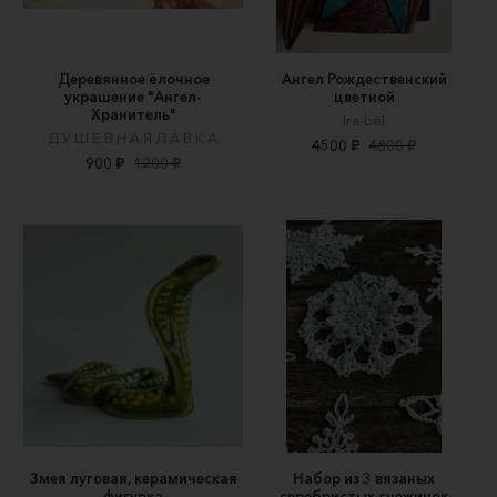
Деревянное ёлочное
Ангел Рождественский
украшение "Ангел-
цветной
Хранитель"
Ira-bel
Д У Ш Е В Н А Я Л А В К А
4500 ₽
4800 ₽
900 ₽
1200 ₽
Змея луговая, керамическая
Набор из 3 вязаных
фигурка
серебристых снежинок