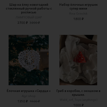
Шар на ёлку новогодний
Набор ёлочных игрушек
стеклянный ручной работы с
супер мини
росписью
Rina Grinchik
ЛАМПОВЫЙ ШАР
1800 ₽
2700 ₽
3200 ₽
Ёлочная игрушка «Сердце «
Гриб в коробке, с окошком в
крышке.
Ajyr-shop
Wald_orf_Toys (anythings)
1250 ₽
1500 ₽
1000 ₽