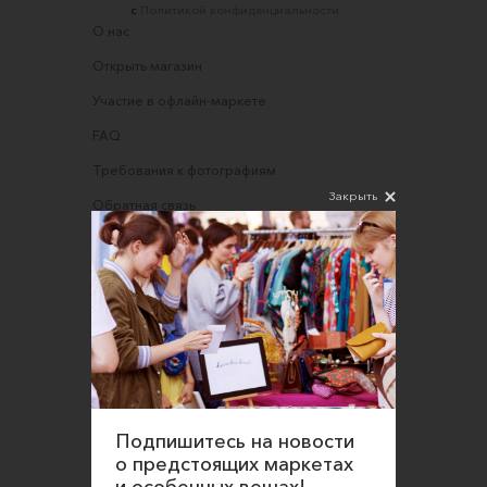
с
Политикой конфиденциальности
О нас
Открыть магазин
Участие в офлайн-маркете
FAQ
Требования к фотографиям
Закрыть
Обратная связь
Соглашение об оказании услуг
Правила сайта
Оферта для продавцов
Оферта для покупателей
Политика конфиденциальности
Согласие на обработку персональных данных
Подпишитесь на новости
о предстоящих маркетах