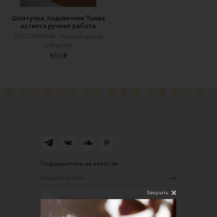
Шкатулка, подсвечник Тыква
из гипса ручная работа
DECORANNA - Уютный декор
для дома
650 ₽
Подпишитесь на новости
Закрыть
Соглашаюсь на обработку персональных
данных в соответствии
с
Политикой конфиденциальности