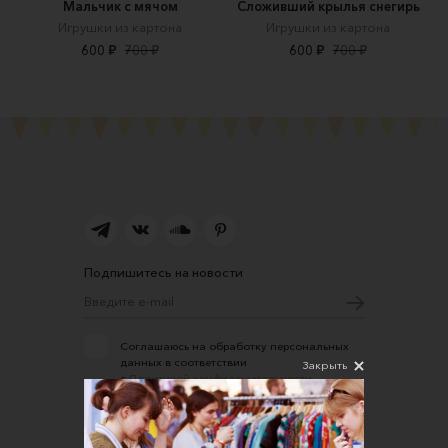
Мальчик с мячом
Сложивший крылья снегирь
Игрушки из картона
Игрушки из картона
600 ₽
700 ₽
600 ₽
700 ₽
Подпишитесь на новости
Соглашаюсь на обработку персональных
данных в соответствии
Закрыть
с
Политикой конфиденциальности
О нас
Открыть магазин