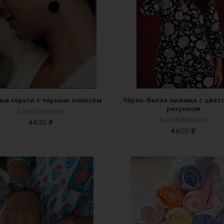
ые серьги с чёрным ониксом
Чёрно-белая пижама с цвет
рисунком
East Extension
East Extension
4400 ₽
4600 ₽