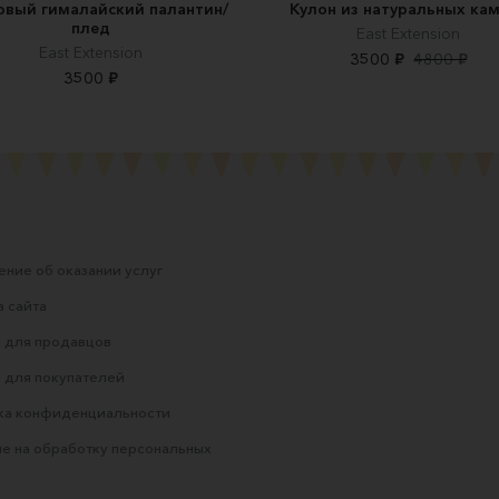
вый гималайский палантин/
Кулон из натуральных ка
плед
East Extension
East Extension
3500 ₽
4800 ₽
3500 ₽
ние об оказании услуг
 сайта
 для продавцов
 для покупателей
ка конфиденциальности
е на обработку персональных