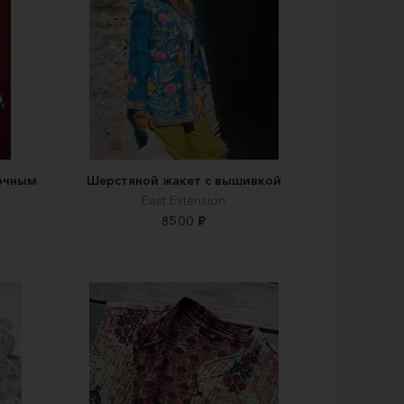
очным
Шерстяной жакет с вышивкой
East Extension
8500 ₽