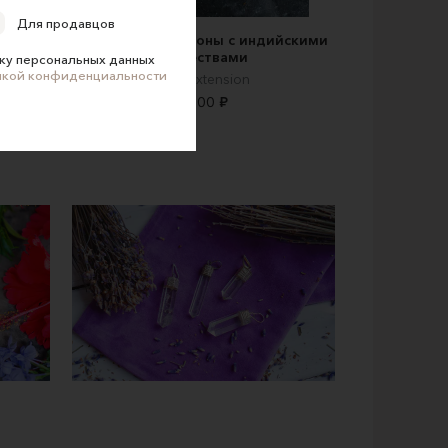
Для продавцов
почке
Серебряные кулоны с индийскими
божествами
ку персональных данных
икой конфиденциальности
East Extension
3800 ₽