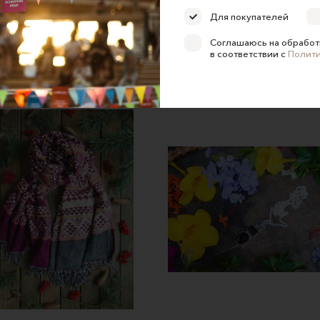
Для покупателей
бряный браслет с жемчугом
Кулон "Цветок жизни" на це
Соглашаюсь на обработ
East Extension
East Extension
в соответствии с
Полит
5650 ₽
2000 ₽