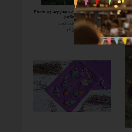
Елочная игрушка с росписью ручной
Сере
работы
East Extension
750 ₽