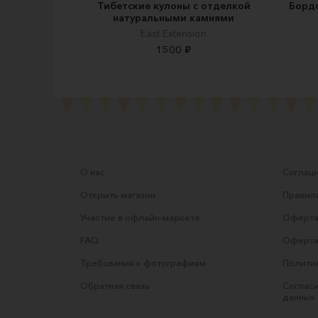
Тибетские кулоны с отделкой
Бордо
натуральными камнями
East Extension
1500 ₽
О нас
Соглаше
Открыть магазин
Правила
Участие в офлайн-маркете
Оферта
FAQ
Оферта
Требования к фотографиям
Полити
Обратная связь
Согласи
данных