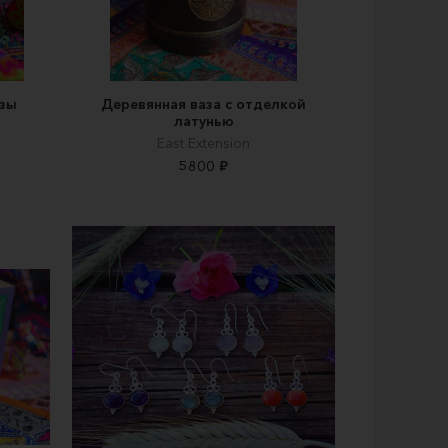
нзы
Деревянная ваза с отделкой
латунью
East Extension
5800 ₽