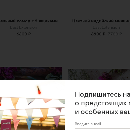
вянный комод с 8 ящиками
Цветной индийский мини-
East Extension
East Extension
6800 ₽
6800 ₽
7700 ₽
Подпишитесь на
о предстоящих 
и особенных ве