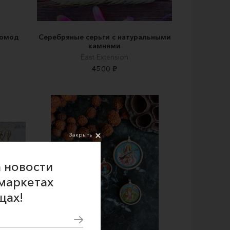
комод
Серебряные серьги с натуральными
камнями
East Extension
4500 ₽
Закрыть
 новости
маркетах
щах!