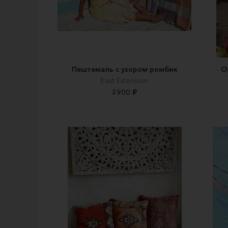
Пештемаль с узором ромбик
О
East Extension
2900 ₽