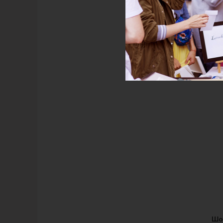
Черны
Шо