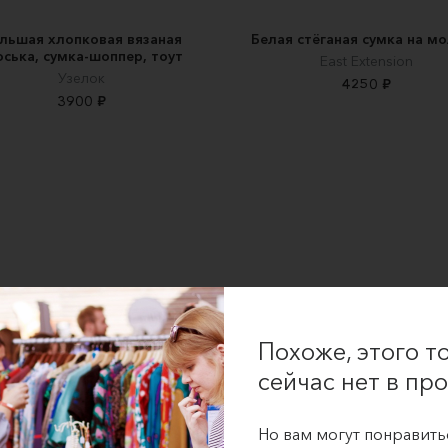
льшая хлопковая вязаная
Белая стёганая сумка на м
оська, сумка-шоппер, тоут
East Extension
Узелок
4250 ₽
3900 ₽
Похоже, этого т
сейчас нет в про
Но вам могут понравить