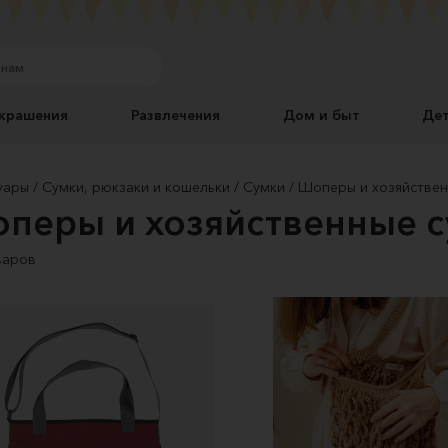
крашения
Развлечения
Дом и быт
Де
уары
Сумки, рюкзаки и кошельки
Сумки
Шоперы и хозяйствен
перы и хозяйственные 
варов