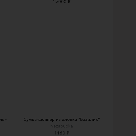
15000 ₽
ль»
Сумка-шоппер из хлопка "Базилик"
Nezabudka
1180 ₽