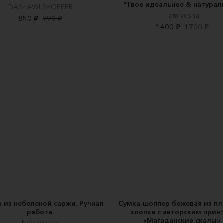
"Твое идеальное & натурал
DASHAWI SHOPPER
i am vesna
850 ₽
990 ₽
1400 ₽
1700 ₽
 из небеленой саржи. Ручная
Сумка-шоппер бежевая из пл
работа.
хлопка с авторским прин
«Магаданские скалы».
Nesukirpich