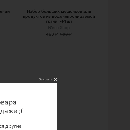
олнии
Набор больших мешочков для
продуктов из водонепроницаемой
ткани 5+1шт
N'eco Shop
460 ₽
580 ₽
Закрыть
овара
даже ;(
ся другие