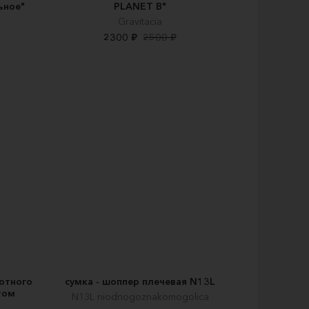
ьное"
PLANET B"
Gravitacia
2300 ₽
2500 ₽
отного
сумка - шоппер плечевая N13L
том
N13L niodnogoznakomogolica