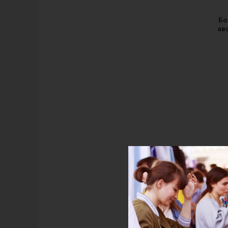
Бо
ав