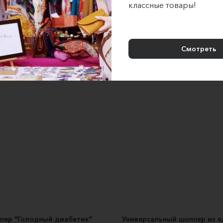
классные товары!
й льняной шоппер "Так и не
Cумка шоппер авоська
стал"
Uliana Gavrosh
Lesles
1500 ₽
700 ₽
1100 ₽
Смотреть
пер "Голодный диабетик"
Универсальный шоппер из х