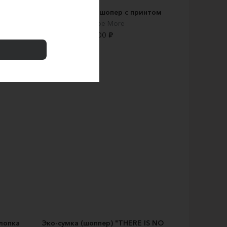
Льняная сумка шопер с принтом
Теплое More
800 ₽
лопка
Эко-сумка (шоппер) "THERE IS NO