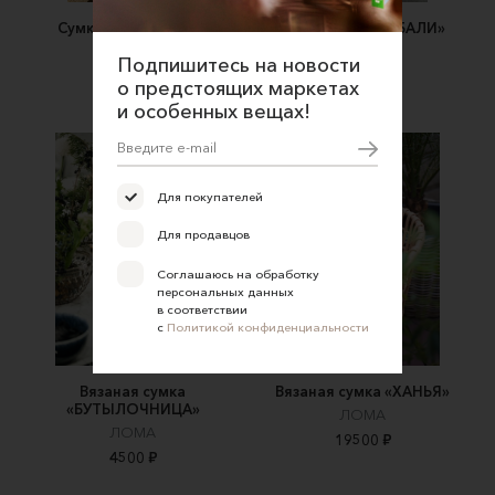
Сумка для телефона
Вязаная сумка «БАЛИ»
ЛОМА
ЛОМА
Подпишитесь на новости
4500 ₽
4500 ₽
о предстоящих маркетах
и особенных вещах!
Для покупателей
Для продавцов
Соглашаюсь на обработку
персональных данных
в соответствии
с
Политикой конфиденциальности
Вязаная сумка
Вязаная сумка «ХАНЬЯ»
«БУТЫЛОЧНИЦА»
ЛОМА
ЛОМА
19500 ₽
4500 ₽