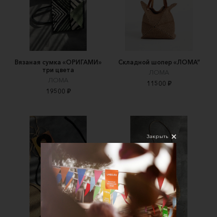
Вязаная сумка «ОРИГАМИ»
Складной шопер «ЛOMA”
три цвета
ЛОМА
ЛОМА
11500 ₽
19500 ₽
Закрыть