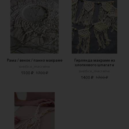
Рама / венок / панно макраме
Гирлянда макраме из
хлопкового шпагата
svetlica_macrame
svetlica_macrame
1500 ₽
1700 ₽
1400 ₽
1700 ₽