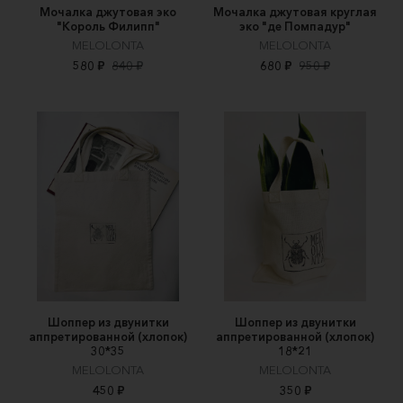
Мочалка джутовая эко
Мочалка джутовая круглая
"Король Филипп"
эко "де Помпадур"
MELOLONTA
MELOLONTA
580 ₽
840 ₽
680 ₽
950 ₽
Шоппер из двунитки
Шоппер из двунитки
аппретированной (хлопок)
аппретированной (хлопок)
30*35
18*21
MELOLONTA
MELOLONTA
450 ₽
350 ₽