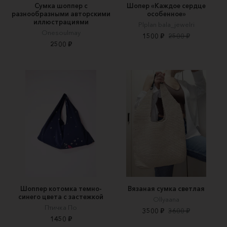
Сумка шоппер с
Шопер «Каждое сердце
разнообразными авторскими
особенное»
иллюстрациями
Plplan bala_jewelri
Onesoulmay
1500 ₽
2500 ₽
2500 ₽
Шоппер котомка темно-
Вязаная сумка светлая
синего цвета с застежкой
Ollyaana
Птичка По
3500 ₽
3600 ₽
1450 ₽