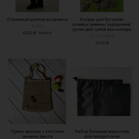
Огромный шоппер из канваса
Холдер для бутылки/
шлейка/ ремень/ украшение/
Tesno
ручка для сумки или шопера
4900 ₽
5800 ₽
GOODVIBES
3500 ₽
Сумка авоська с плотным
Набор больших мешочков
дном из джута
для продуктов из