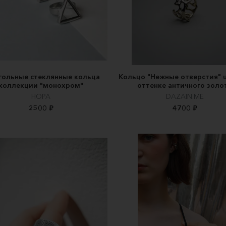
гольные стеклянные кольца
Кольцо "Нежные отверстия" u
коллекции "монохром"
оттенке античного золо
НОРА
DAZAIN.ME
2500 ₽
4700 ₽