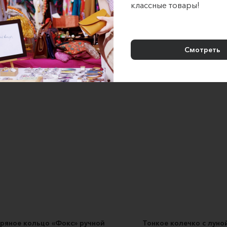
классные товары!
цо из бисера ручной работы
кольцо CIRCLE палладий / 
"Вишенки"
BANT jewelry
Sammakko
1990 ₽
100 ₽
Смотреть
ряное кольцо «Фокс» ручной
Тонкое колечко с луно