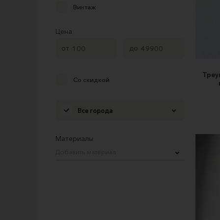
Винтаж
Цена
от
до
Треу
Со скидкой
Все города
Материалы
Добавить материал