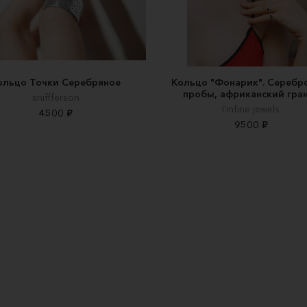
ольцо Точки Серебряное
Кольцо "Фонарик". Серебр
пробы, африканский гра
sniffferson
I'mfine jewels
4500 ₽
9500 ₽