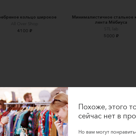
ребреное кольцо широкое
Минималистичное стальное 
лента Мёбиуса
All Over Shop
STL lab
4100 ₽
5000 ₽
Похоже, этого т
сейчас нет в про
Но вам могут понравить