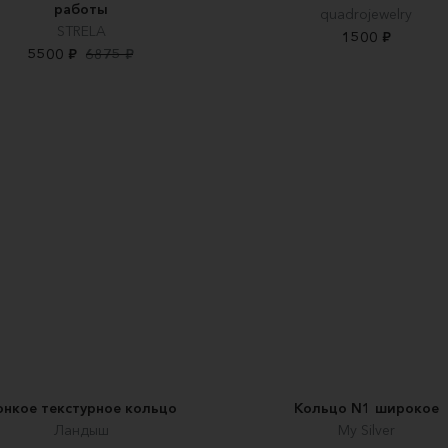
работы
quadrojewelry
STRELA
1500 ₽
5500 ₽
6875 ₽
онкое текстурное кольцо
Кольцо N1 широкое
Ландыш
My Silver