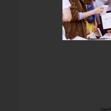
Коль
Сереб