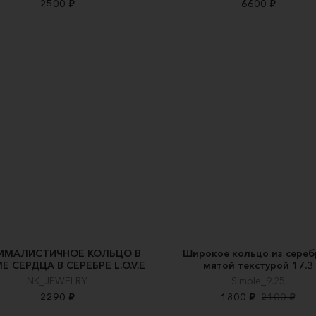
2500 ₽
6600 ₽
ИМАЛИСТИЧНОЕ КОЛЬЦО В
Широкое кольцо из сереб
 СЕРДЦА В СЕРЕБРЕ L.O.V.E
мятой текстурой 17.3
NK_JEWELRY
Simple_9.25
2290 ₽
1800 ₽
2100 ₽