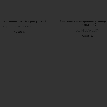
ьцо с малышкой - ракушкой
Женское серебряное кольцо
БОЛЬШОЙ
корабли хотят на юг
BE IN JEWELRY
4200 ₽
6000 ₽