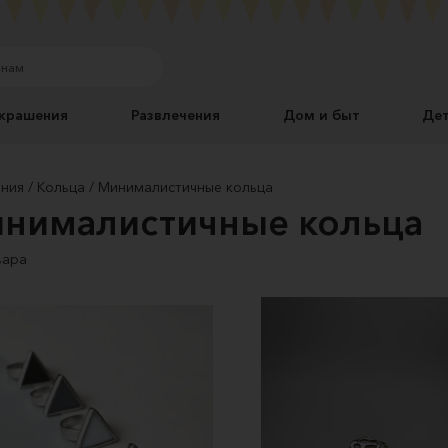
крашения
Развлечения
Дом и быт
Де
ния
Кольца
Минималистичные кольца
нималистичные кольца
вара