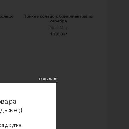
кольцо
Тонкое кольцо с бриллиантом из
серебра
Air in May
13000 ₽
Закрыть
овара
даже ;(
ся другие