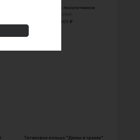
серый
Кольцо Ovals позолоченное
NEYAME
10800 ₽
й
Титановое кольцо "Дюны в гранях"