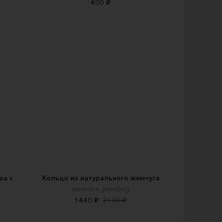
400 ₽
ра с
Кольцо из натурального жемчуга
veravera_jewellery
1440 ₽
2100 ₽