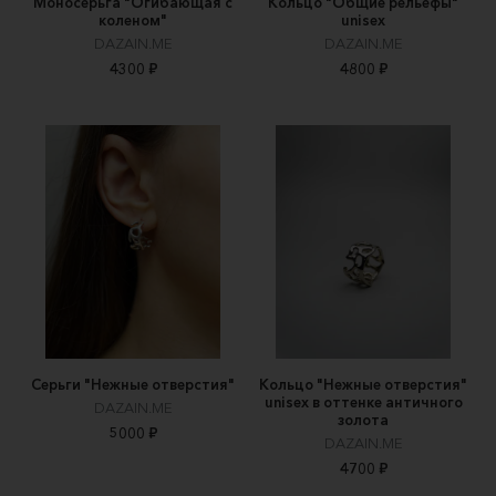
Моносерьга "Огибающая с
Кольцо "Общие рельефы"
коленом"
unisex
DAZAIN.ME
DAZAIN.ME
4300 ₽
4800 ₽
Серьги "Нежные отверстия"
Кольцо "Нежные отверстия"
unisex в оттенке античного
DAZAIN.ME
золота
5000 ₽
DAZAIN.ME
4700 ₽