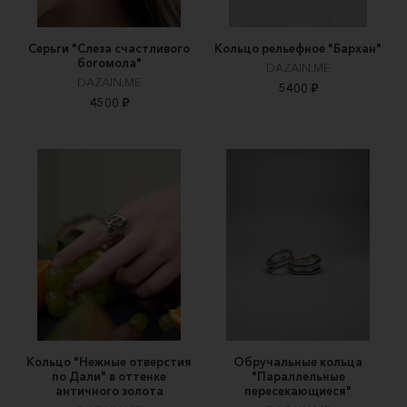
Серьги "Слеза счастливого
Кольцо рельефное "Бархан"
богомола"
DAZAIN.ME
DAZAIN.ME
5400 ₽
4500 ₽
Кольцо "Нежные отверстия
Обручальные кольца
по Дали" в оттенке
"Параллельные
античного золота
пересекающиеся"