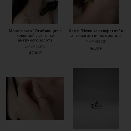
Моносерьга "Огибающая с
Кафф "Нежные отверстия" в
коленом" в оттенке
оттенке античного золота
античного золота
DAZAIN.ME
DAZAIN.ME
4800 ₽
4200 ₽