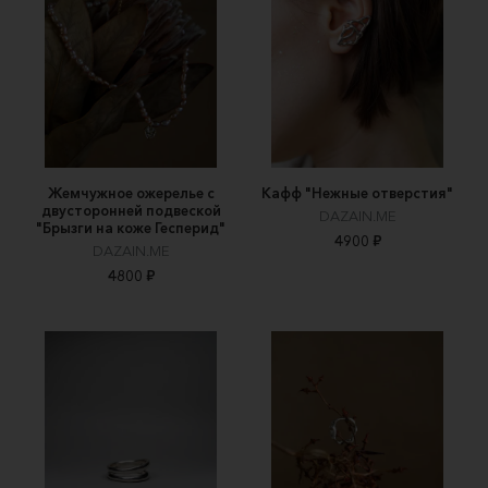
Жемчужное ожерелье с
Кафф "Нежные отверстия"
двусторонней подвеской
DAZAIN.ME
"Брызги на коже Гесперид"
4900 ₽
DAZAIN.ME
4800 ₽