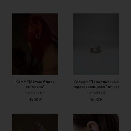
Кафф "Мятые блики
Кольцо "Параллельные
естества"
пересекающиеся" unisex
DAZAIN.ME
DAZAIN.ME
4200 ₽
4800 ₽