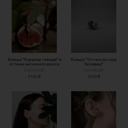
Кольцо "Кораллы таящие" в
Кольцо "Оттиск из сада
оттенке античного золота
Гесперид"
DAZAIN.ME
DAZAIN.ME
5100 ₽
5300 ₽