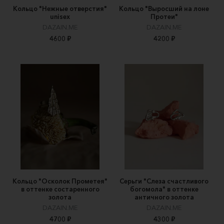
Кольцо "Нежные отверстия"
Кольцо "Выросший на лоне
unisex
Протеи"
DAZAIN.ME
DAZAIN.ME
4600 ₽
4200 ₽
Кольцо "Осколок Прометея"
Серьги "Слеза счастливого
в оттенке состаренного
богомола" в оттенке
золота
античного золота
DAZAIN.ME
DAZAIN.ME
4700 ₽
4300 ₽