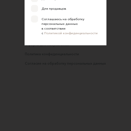
Обратная связь
Для продавцов
Соглашение об оказании услуг
Соглашаюсь на обработку
персональных данных
Правила сайта
в соответствии
с
Политикой конфиденциальности
Оферта для продавцов
Оферта для покупателей
Политика конфиденциальности
Согласие на обработку персональных данных