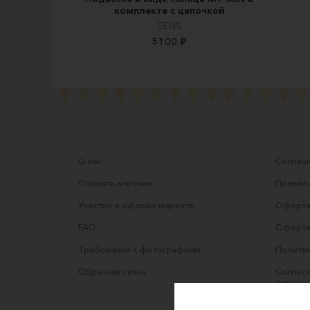
комплекте с цепочкой
SENS
5100 ₽
О нас
Соглаше
Открыть магазин
Правила
Участие в офлайн-маркете
Оферта
FAQ
Оферта
Требования к фотографиям
Полити
Обратная связь
Согласи
данных