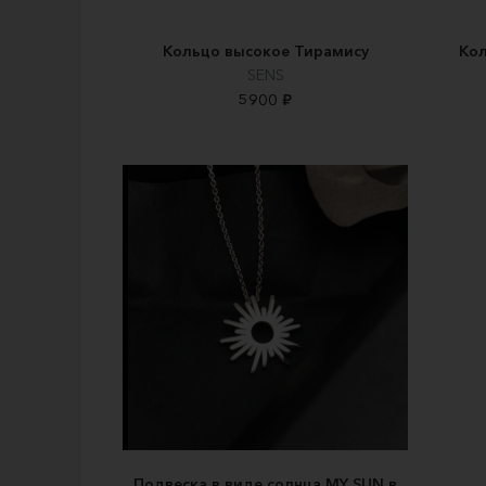
Кольцо высокое Тирамису
Кол
SENS
5900 ₽
Подвеска в виде солнца MY SUN в