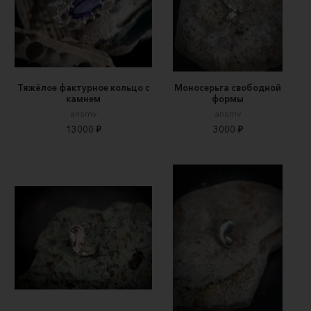
Тяжёлое фактурное кольцо с
Моносерьга свободной
камнем
формы
ansmv
ansmv
13000 ₽
3000 ₽