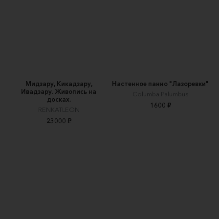
Мидзару, Кикадзару,
Настенное панно "Лазоревки"
Ивадзару. Живопись на
Columba Palumbus
досках.
1600 ₽
RENKATLEON
23000 ₽