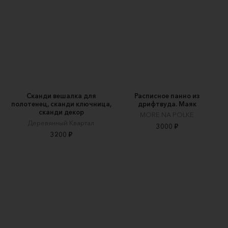
Сканди вешалка для
Расписное панно из
полотенец, сканди ключница,
дрифтвуда. Маяк
сканди декор
MORE NA POLKE
Деревянный Квартал
3000 ₽
3200 ₽