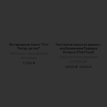
Интерьерное панно "Это
Настенное панно из дерева с
Питер, детка!"
изображением Роджера
Уотерса (Pink Floyd)
SHEi home - атмосферная
ЛАБОРАТОРИЯ ДИЗАЙНА
миниатюра
LISITSINLAB
11000 ₽
36500 ₽
38500 ₽