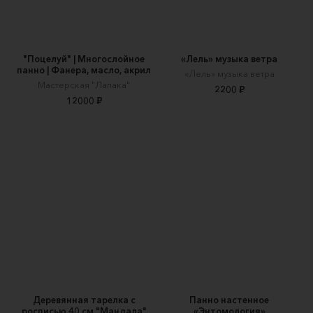
"Поцелуй" | Многослойное
«Лель» музыка ветра
панно | Фанера, масло, акрил
«Лель»‎ музыка ветра
Мастерская "Лапака"
2200 ₽
12000 ₽
Деревянная тарелка с
Панно настенное
росписью 40 см "Мандала"
«Энтомология»