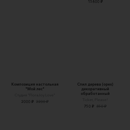
15600 ₽
Композиция настольная
Спил дерева (орех)
"Мой лес"
декоративный
обработанный
Cтудия "FloraJoy.Love"
Ticket, Please!
2000 ₽
2200 ₽
750 ₽
850 ₽