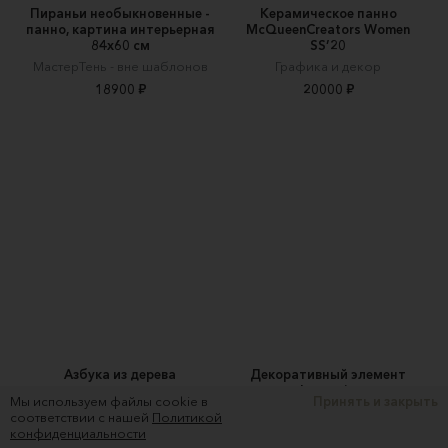
Пираньи необыкновенные -
Керамическое панно
панно, картина интерьерная
McQueenCreators Women
84х60 см
SS’20
МастерТень - вне шаблонов
Графика и декор
18900 ₽
20000 ₽
Азбука из дерева
Декоративный элемент
Insomnia
Mi casa project
Мы используем файлы cookie в
Принять и закрыть
Tenebrosso
соответствии с нашей
Политикой
870 ₽
конфиденциальности
6900 ₽