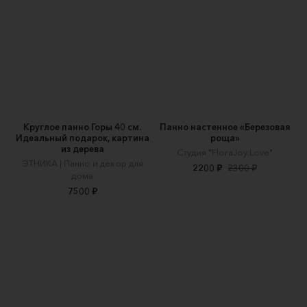
Круглое панно Горы 40 см.
Панно настенное «Березовая
Идеальный подарок, картина
роща»
из дерева
Cтудия "FloraJoy.Love"
ЭТНИКА | Панно и декор для
2200 ₽
2300 ₽
дома
7500 ₽