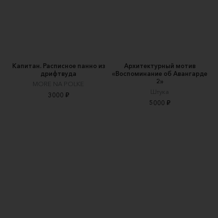
Капитан. Расписное панно из
Архитектурный мотив
дрифтвуда
«Воспоминание об Авангарде
2»
MORE NA POLKE
Штука
3000 ₽
5000 ₽