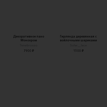
Декоративное пано
Гирлянда деревянная с
Монохром
войлочными шариками
Tenebrosso
Solar__lace
7900 ₽
1500 ₽