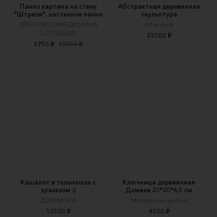
Панно картина на стену
Абстрактная деревянная
"Штрихи", настенное панно
скульптура
ЛАБОРАТОРИЯ ДИЗАЙНА
Alba Venti
LISITSINLAB
22000 ₽
9750 ₽
10750 ₽
Кашалот в тельняшке с
Ключница деревянная
эракезом :)
Домики 20*20*4,5 см
ДОМ МОРЯ
Мастерская добра
13500 ₽
4200 ₽