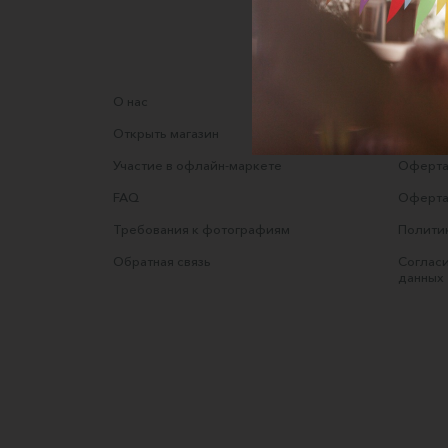
О нас
Соглаше
Открыть магазин
Правила
Участие в офлайн-маркете
Оферта
FAQ
Оферта
Требования к фотографиям
Полити
Обратная связь
Согласи
данных