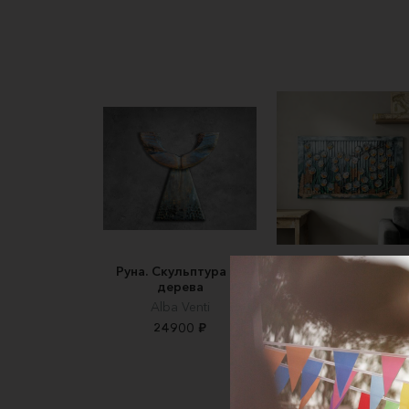
Руна. Скульптура из
Стая - панно пиран
дерева
картина интерьерн
100х60 см
Alba Venti
МастерТень - вне
24900 ₽
шаблонов
18900 ₽