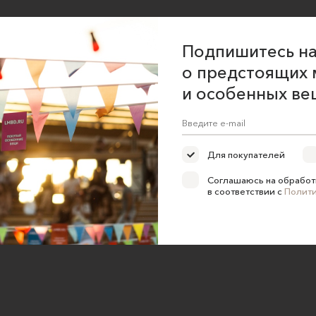
ние об оказании услуг
Подпишитесь на
 сайта
о предстоящих 
 для продавцов
и особенных ве
 для покупателей
ка конфиденциальности
е на обработку персональных
Для покупателей
Соглашаюсь на обработ
в соответствии с
Полит