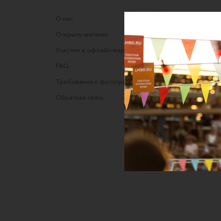
О нас
Соглаше
Открыть магазин
Правила
Участие в офлайн-маркете
Оферта
FAQ
Оферта
Требования к фотографиям
Полити
Обратная связь
Согласи
данных