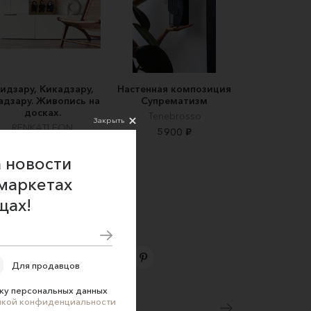
идзару, Кикадзару,
Настенная композиция
адзару. Живопись на
Супрематизм
досках.
Tenebrosso
Закрыть
RENKATLEON
5900 ₽
23000 ₽
 новости
маркетах
щах!
Для продавцов
Подпишитесь на новости
ку персональных данных
икой конфиденциальности