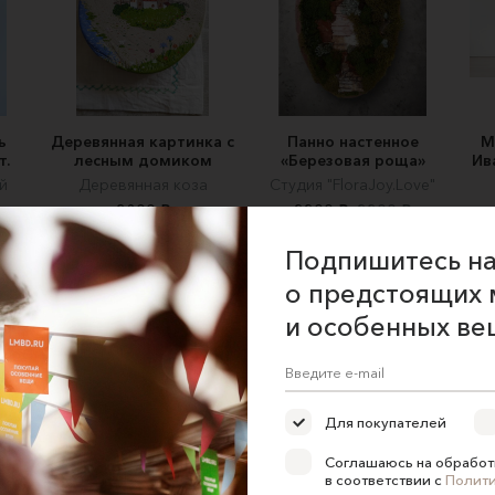
ь
Деревянная картинка с
Панно настенное
М
т.
лесным домиком
«Березовая роща»
Ив
й
Деревянная коза
Cтудия "FloraJoy.Love"
3800 ₽
2200 ₽
2300 ₽
Подпишитесь на
о предстоящих 
и особенных ве
ние об оказании услуг
Для покупателей
 сайта
Соглашаюсь на обработ
 для продавцов
в соответствии с
Полит