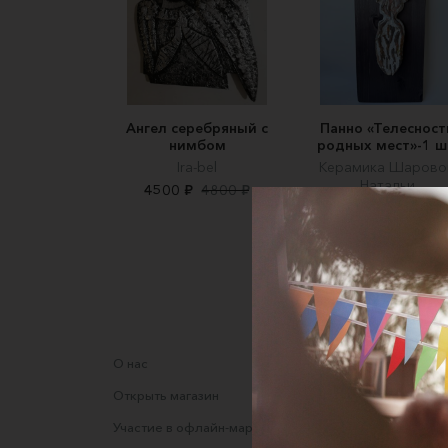
Ангел серебряный с
Панно «Телесност
нимбом
родных мест»-1 ш
Ira-bel
Керамика Шарово
Натальи
4500 ₽
4800 ₽
13000 ₽
О нас
Соглаше
Открыть магазин
Правила
Участие в офлайн-маркете
Оферта