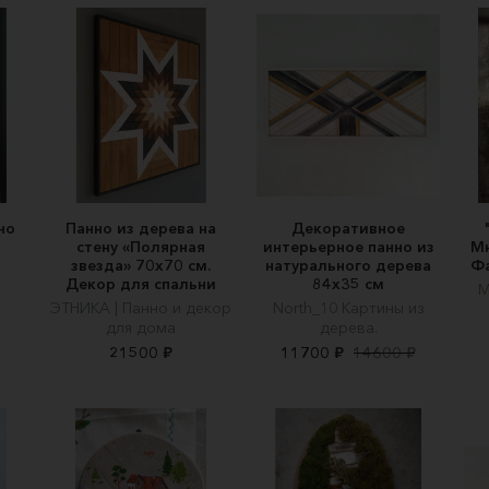
но
Панно из дерева на
Декоративное
стену «Полярная
интерьерное панно из
Мн
звезда» 70х70 см.
натурального дерева
Фа
Декор для спальни
84х35 см
М
ЭТНИКА | Панно и декор
North_10 Картины из
для дома
дерева.
21500 ₽
11700 ₽
14600 ₽