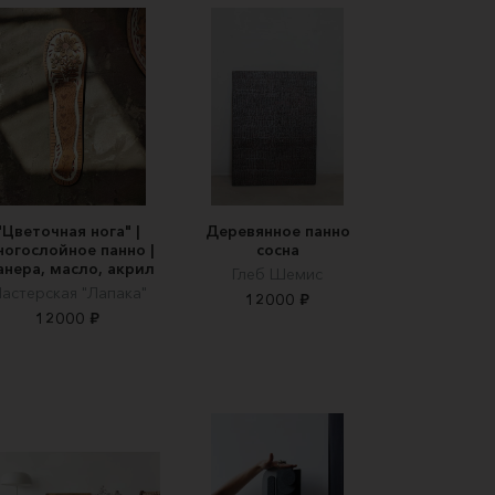
"Цветочная нога" |
Деревянное панно
огослойное панно |
сосна
нера, масло, акрил
Глеб Шемис
астерская "Лапака"
12000 ₽
12000 ₽