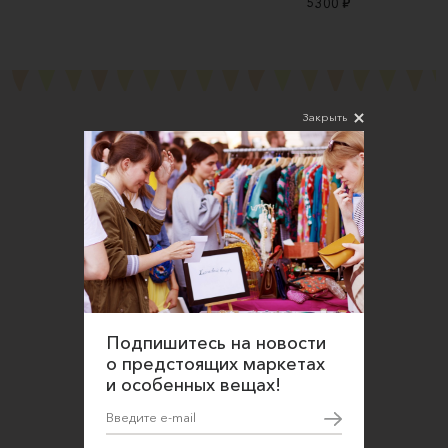
5300 ₽
Закрыть
Подпишитесь на новости
Соглашаюсь на обработку персональных
данных в соответствии
с
Политикой конфиденциальности
Подпишитесь на новости
О нас
о предстоящих маркетах
и особенных вещах!
Открыть магазин
Участие в офлайн-маркете
FAQ