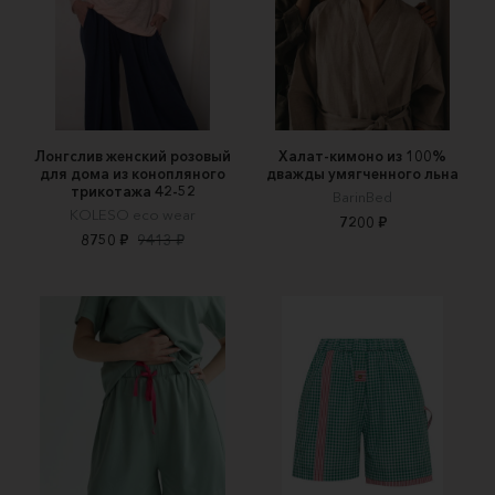
Лонгслив женский розовый
Халат-кимоно из 100%
для дома из конопляного
дважды умягченного льна
трикотажа 42-52
BarinBed
KOLESO eco wear
7200 ₽
8750 ₽
9413 ₽