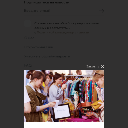
Подпишитесь на новости
Соглашаюсь на обработку персональных
данных в соответствии
с
Политикой конфиденциальности
О нас
Открыть магазин
Участие в офлайн-маркете
FAQ
Закрыть
Требования к фотографиям
Обратная связь
Соглашение об оказании услуг
Правила сайта
Оферта для продавцов
Оферта для покупателей