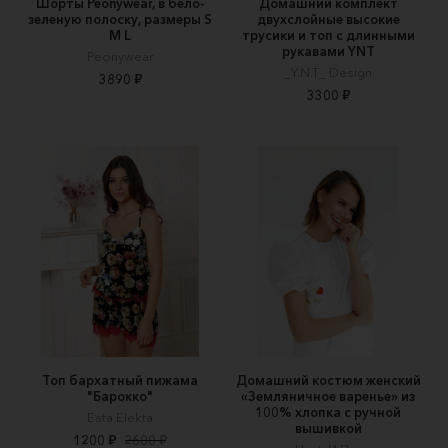
Шорты Peonywear, в бело-
Домашний комплект
зеленую полоску, размеры S
двухслойные высокие
M L
трусики и топ с длинными
рукавами YNT
Peonywear
_Y.N.T_ Design
3890 ₽
3300 ₽
Топ бархатный пижама
Домашний костюм женский
"Барокко"
«Земляничное варенье» из
100% хлопка с ручной
Esta Elekta
вышивкой
1200 ₽
2600 ₽