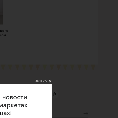
кого
кой
Закрыть
 новости
маркетах
Подпишитесь на новости
щах!