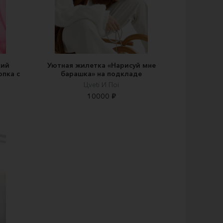
кий
Уютная жилетка «Нарисуй мне
опка с
барашка» на подкладе
Цveti И Пoi
10000 ₽