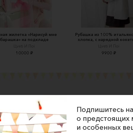
ная жилетка «Нарисуй мне
Рубашка из 100% итальянс
барашка» на подкладе
хлопка, с нарядной кокет
Цveti И Пoi
Цveti И Пoi
10000 ₽
9900 ₽
ние об оказании услуг
Подпишитесь на
 сайта
о предстоящих 
 для продавцов
и особенных ве
 для покупателей