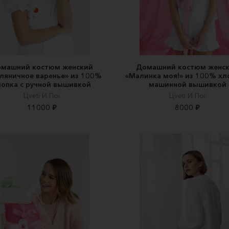
машний костюм женский
Домашний костюм женс
ляничное варенье» из 100%
«Малинка моя!» из 100% хл
лопка с ручной вышивкой
машинной вышивкой
Цveti И Пoi
Цveti И Пoi
11000 ₽
8000 ₽