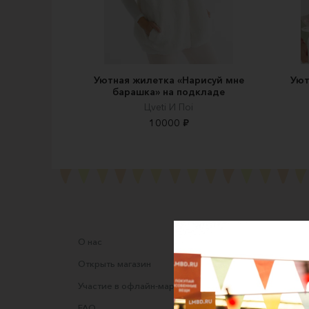
Уютная жилетка «Нарисуй мне
Уют
барашка» на подкладе
Цveti И Пoi
10000 ₽
О нас
Соглаше
Открыть магазин
Правила
Участие в офлайн-маркете
Оферта
FAQ
Оферта