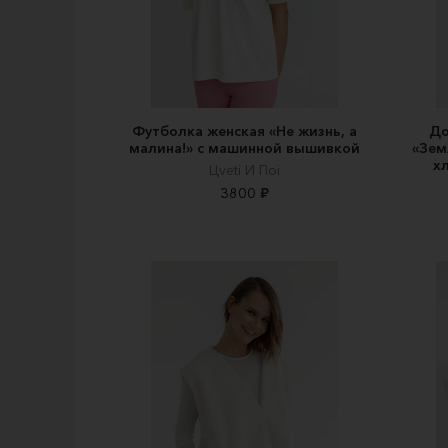
Футболка женская «Не жизнь, а
До
малина!» с машинной вышивкой
«Зем
х
Цveti И Пoi
3800 ₽