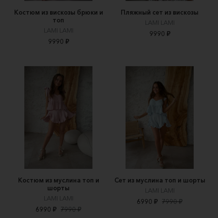
Костюм из вискозы брюки и
Пляжный сет из вискозы
топ
LAMI LAMI
LAMI LAMI
9990 ₽
9990 ₽
Костюм из муслина топ и
Сет из муслина топ и шорты
шорты
LAMI LAMI
LAMI LAMI
6990 ₽
7990 ₽
6990 ₽
7990 ₽