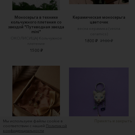
Моносерьга в технике
Керамическая моносерьга
кольчужного плетения со
цветочек
звездой "Путеводная звезда
весна керамика (vesna
mini"
ceramics)
ОКОЛИСИЦА| Кольчужное
1800 ₽
2100 ₽
плетение
1500 ₽
Мы используем файлы cookie в
Принять и закрыть
соответствии с нашей
Политикой
конфиденциальности