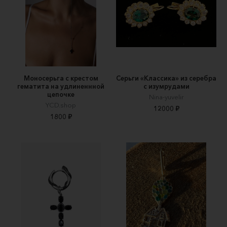
Моносерьга с крестом
Серьги «Классика» из серебра
гематита на удлиненнной
с изумрудами
цепочке
Nina-yuvelir
YCD.shop
12000 ₽
1800 ₽