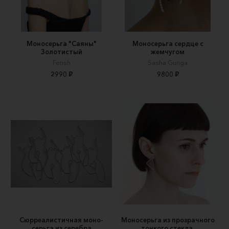
Моносерьга "Саяны"
Моносерьга сердце с
Золотистый
жемчугом
Fetish
Sasha Gunga
2990 ₽
9800 ₽
Сюрреалистичная моно-
Моносерьга из прозрачного
серьга из серебра
тонкого стекла.