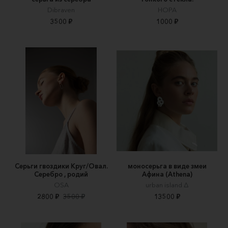
Dibraven
НОРА
3500 ₽
1000 ₽
Серьги гвоздики Круг/Овал.
моносерьга в виде змеи
Серебро , родий
Афина (Athena)
OSA
urban island ∆
2800 ₽
3500 ₽
13500 ₽