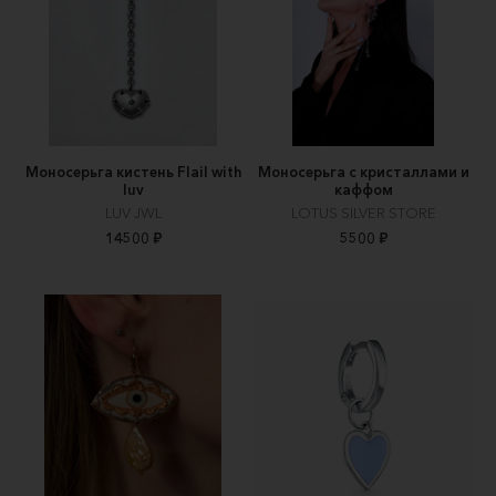
Моносерьга кистень Flail with
Моносерьга с кристаллами и
luv
каффом
LUV JWL
LOTUS SILVER STORE
14500 ₽
5500 ₽