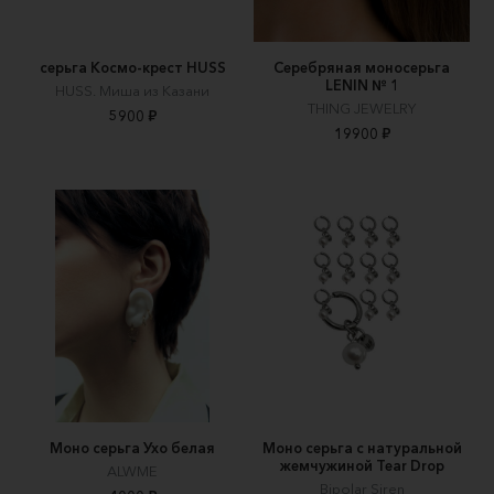
серьга Космо-крест HUSS
Серебряная моносерьга
LENIN № 1
HUSS. Миша из Казани
THING JEWELRY
5900 ₽
19900 ₽
Моно серьга Ухо белая
Моно серьга с натуральной
жемчужиной Tear Drop
ALWME
Bipolar Siren