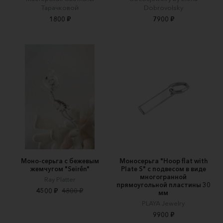
Тарачковой
Dobrovolsky
1800 ₽
7900 ₽
Моно-серьга с бежевым
Моносерьга "Hoop flat with
жемчугом "Seirḗn"
Plate S" с подвесом в виде
многогранной
Ray Platter
прямоугольной пластины 30
4500 ₽
4800 ₽
мм
PLAYA Jewelry
9900 ₽