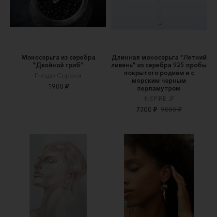
Моносерьга из серебра
Длинная моносерьга "Летний
"Двойной гриб"
ливень" из серебра 925 пробы
покрытого родием и с
Гнездо Сороки
морским черным
1900 ₽
перламутром
INSPIRE JF
7200 ₽
9000 ₽