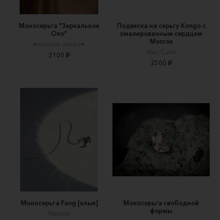
Моносерьга "Зеркальное
Подвеска на серьгу Kongo с
Око"
эмалированным сердцем
Monroe
•сонное озеро•
Mari Cush
3100 ₽
2500 ₽
Моносерьга Fang [клык]
Моносерьга свободной
формы
Ydentity