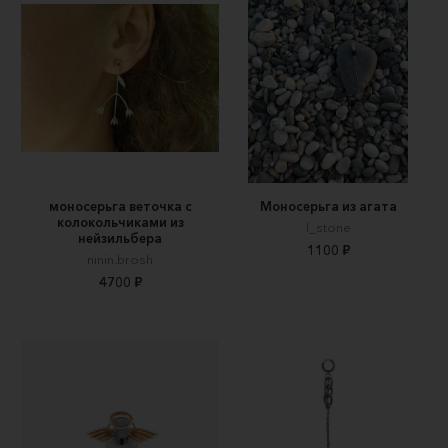
моносерьга веточка с
Моносерьга из агата
колокольчиками из
l_stone
нейзильбера
1100 ₽
ninin.brosh
4700 ₽