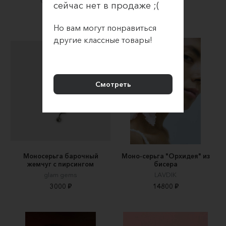
ODIN SHVED
сейчас нет в продаже ;(
4500 ₽
1000 ₽
Но вам могут понравиться
другие классные товары!
Смотреть
Моносерьга барочный
Моно-серьга "Орхидея" из
жемчуг с пирсингом
бисера
glam gems
LAVDIK
3000 ₽
14800 ₽