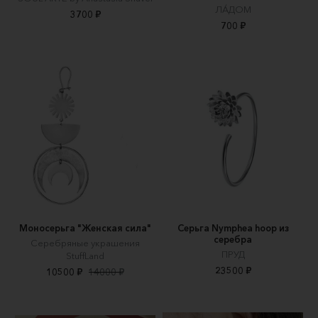
ЛÁДОМ
3700 ₽
700 ₽
Моносерьга "Женская сила"
Серьга Nymphea hoop из
серебра
Серебряные украшения
ПРУД
StuffLand
23500 ₽
10500 ₽
14000 ₽