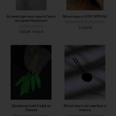
Ассиметричные серьги Гинко
Моносерьга ЗОВ СИРЕНЫ
из серии Herbarium
ЛАВИТАРТЕ 𖤖 LAVITARTE
Go.live.jewelry
12000 ₽
1800 ₽
1800 ₽
Дизайнерский Кафф из
Моносерьга из серебра и
Перьев
оникса
Мастерская Светланы
Cocosjewelry by Elena