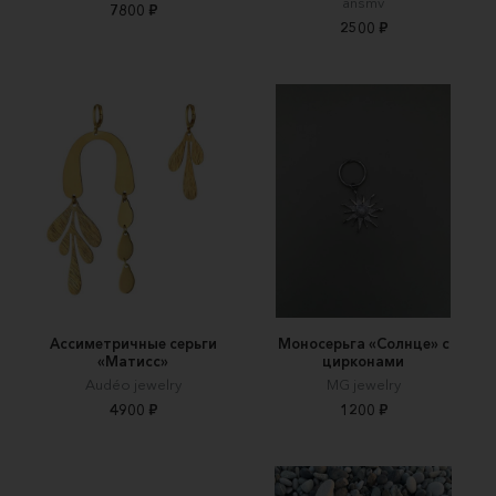
ansmv
7800 ₽
2500 ₽
Ассиметричные серьги
Моносерьга «Солнце» с
«Матисс»
цирконами
Audéo jewelry
MG jewelry
4900 ₽
1200 ₽