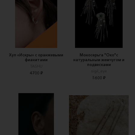
Хуп «Искры» с оранжевыми
Моносерьга "Око"с
фианитами
натуральным жемчугом и
подвесками
TASHU
sigil_eye
4700 ₽
5600 ₽