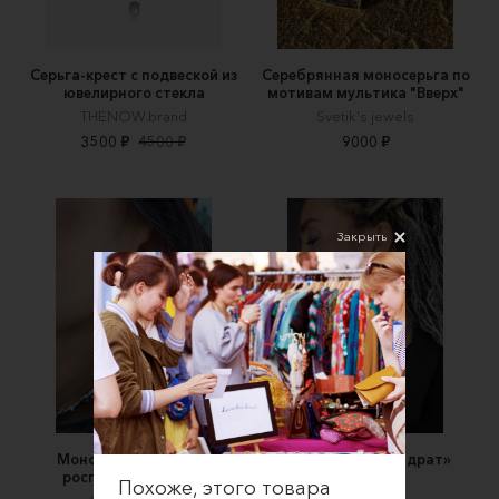
Серьга-крест с подвеской из
Серебрянная моносерьга по
ювелирного стекла
мотивам мультика "Вверх"
THENOW.brand
Svetik's jewels
3500 ₽
4500 ₽
9000 ₽
Закрыть
Моносерьга с ручной
Моно серьга «квадрат»
росписью "Сердце"
Amatemea
Похоже, этого товара