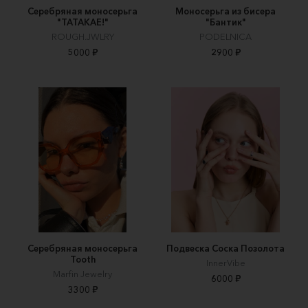
Серебряная моносерьга
Моносерьга из бисера
"TATAKAE!"
"Бантик"
ROUGH.JWLRY
PODELNICA
5000 ₽
2900 ₽
Серебряная моносерьга
Подвеска Соска Позолота
Tooth
InnerVibe
Marfin Jewelry
6000 ₽
3300 ₽