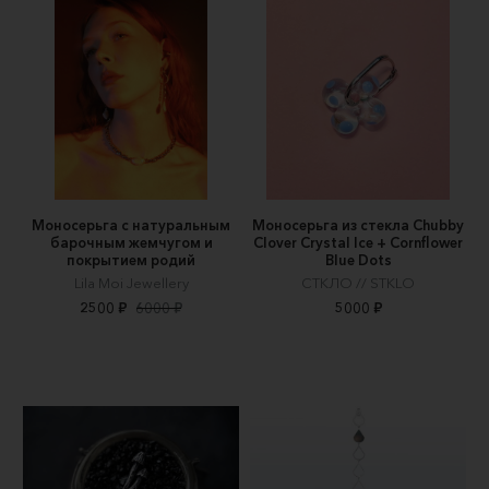
Моносерьга с натуральным
Моносерьга из стекла Chubby
барочным жемчугом и
Clover Crystal Ice + Cornflower
покрытием родий
Blue Dots
Lila Moi Jewellery
СТКЛО // STKLO
2500 ₽
6000 ₽
5000 ₽