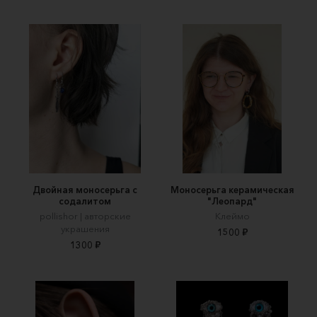
Двойная моносерьга с
Моносерьга керамическая
содалитом
"Леопард"
pollishor | авторские
Клеймо
украшения
1500 ₽
1300 ₽