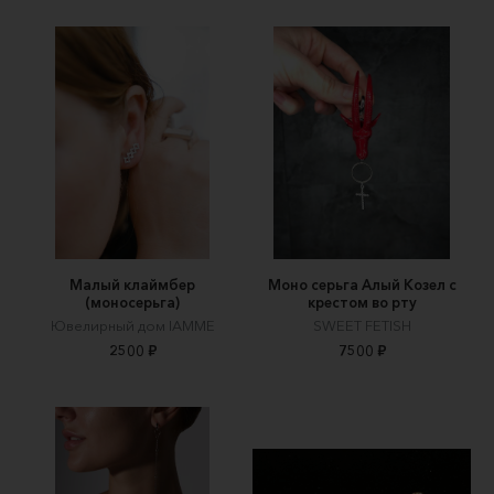
Малый клаймбер
Моно серьга Алый Козел с
(моносерьга)
крестом во рту
Ювелирный дом IAMME
SWEET FETISH
2500 ₽
7500 ₽