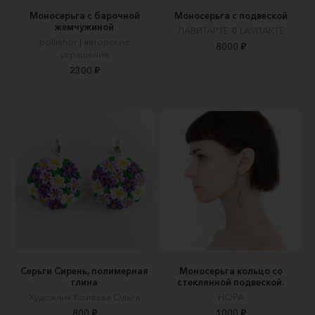
Моносерьга с барочной
Моносерьга с подвеской
жемчужиной
ЛАВИТАРТЕ 𖤖 LAVITARTE
pollishor | авторские
8000 ₽
украшения
2300 ₽
Серьги Сирень, полимерная
Моносерьга кольцо со
глина
стеклянной подвеской.
Художник Коняева Ольга
НОРА
800 ₽
1000 ₽