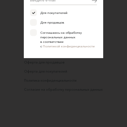
Участие в офлайн-маркете
Для покупателей
FAQ
Для продавцов
Требования к фотографиям
Соглашаюсь на обработку
Обратная связь
персональных данных
в соответствии
Соглашение об оказании услуг
с
Политикой конфиденциальности
Правила сайта
Оферта для продавцов
Оферта для покупателей
Политика конфиденциальности
Согласие на обработку персональных данных