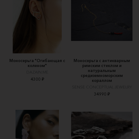
Моносерьга "Огибающая с
Моносерьга с антикварным
коленом"
римским стеклом и
натуральным
DAZAIN.ME
средиземноморским
4300 ₽
кораллом
SENSE CONCEPTUAL JEWELRY
34990 ₽