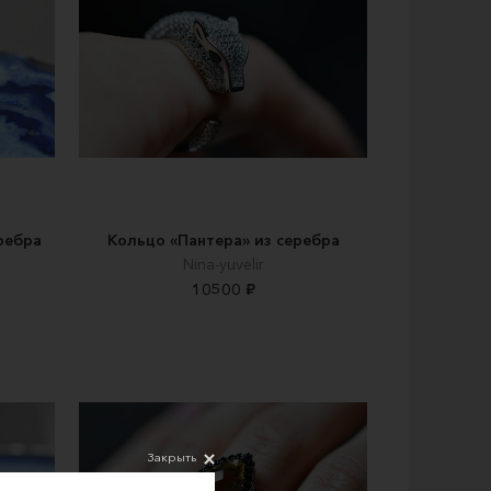
ребра
Кольцо «Пантера» из серебра
Nina-yuvelir
10500 ₽
Закрыть