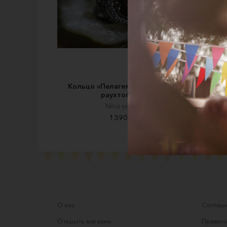
Кольцо «Пелагея» из серебра с
Кол
раухтопазом
Nina-yuvelir
13900 ₽
О нас
Соглаше
Открыть магазин
Правила