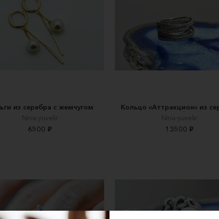
ьги из серебра с жемчугом
Кольцо «Аттракцион» из се
Nina-yuvelir
Nina-yuvelir
6500 ₽
13500 ₽