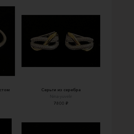
истом
Серьги из серебра
Nina-yuvelir
7800 ₽