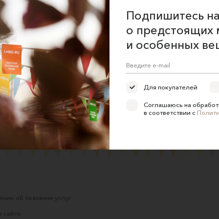
Подпишитесь на
о предстоящих 
и особенных ве
ьцо «Подкова» из серебра
Кольцо «Бесконечность» из 
Для покупателей
с жемчугом
Nina-yuvelir
Nina-yuvelir
15000 ₽
Соглашаюсь на обработ
в соответствии с
Полит
18900 ₽
ние об оказании услуг
 сайта