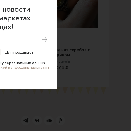
 новости
маркетах
щах!
серебра
Кольцо «Груша» из серебра с
Для продавцов
цитрином
Nina-yuvelir
ку персональных данных
икой конфиденциальности
11200 ₽