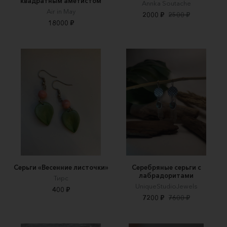
квадратным аметистом
Annka Soutache
Air in May
2000 ₽
2500 ₽
18000 ₽
Серьги «Весенние листочки»
Серебряные серьги с
лабрадоритами
Тирс
UniqueStudioJewels
400 ₽
7200 ₽
7600 ₽