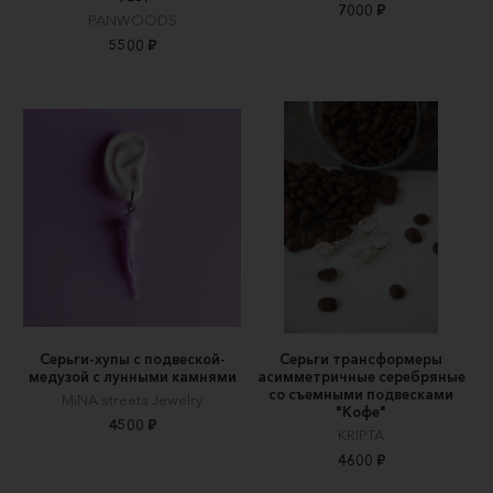
7000 ₽
PANWOODS
5500 ₽
Серьги-хупы с подвеской-
Серьги трансформеры
медузой с лунными камнями
асимметричные серебряные
со съемными подвесками
MiNA streets Jewelry
"Кофе"
4500 ₽
KRIPTA
4600 ₽