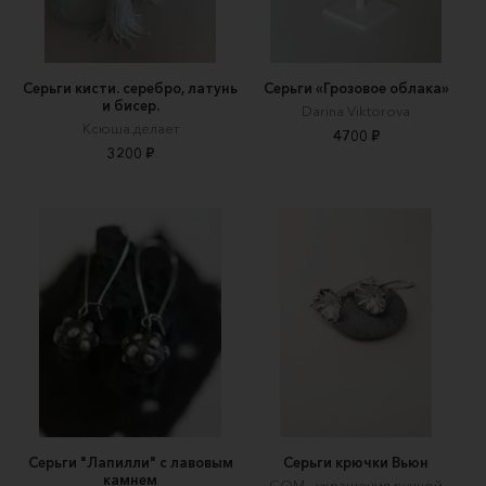
Серьги кисти. серебро, латунь
Серьги «Грозовое облака»
и бисер.
Darina Viktorova
Ксюша.делает
4700 ₽
3200 ₽
Серьги "Лапилли" с лавовым
Серьги крючки Вьюн
камнем
СОМ - украшения ручной