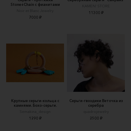
Stone+Chain с фианитами
KAMEN' STORE
Noir et Blanc Jewelry
11300 ₽
7000 ₽
Крупные серьги-кольца с
Серьги-гвоздики Веточка из
камнями. Бохо-серьги.
серебра
Semakina_design
quadrojewelry
1290 ₽
2500 ₽