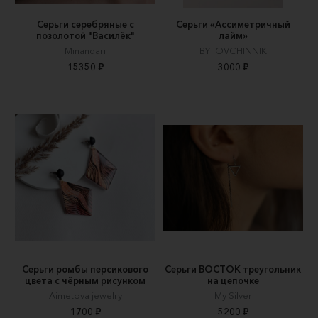
Серьги серебряные с
Серьги «Ассиметричный
позолотой "Василёк"
лайм»
Minanqari
BY_OVCHINNIK
15350 ₽
3000 ₽
Серьги ромбы персикового
Серьги ВОСТОК треугольник
цвета с чёрным рисунком
на цепочке
Aimetova jewelry
My Silver
1700 ₽
5200 ₽