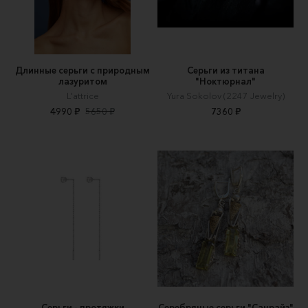
Длинные серьги с природным
Серьги из титана
лазуритом
"Ноктюрнал"
L'attrice
Yura Sokolov (2247 Jewelry)
4990 ₽
5650 ₽
7360 ₽
Серьги - протяжки
Серебряные серьги "Санрайз"