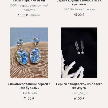
Серьги крючки Вьюн
Серьги крупные полосатые с
красным
СОМ - украшения ручной
BRAGA Анна Брагина
работы
4500 ₽
6000 ₽
7000 ₽
Сложносоставные серьги с
Серьги с подвеской из белого
незабудками
жемчуга
SILVER SUN
Polina_St_jwl
2500 ₽
6500 ₽