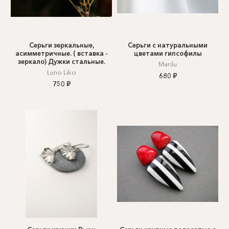
Серьги зеркальные,
Серьги с натуральными
асимметричные. ( вставка -
цветами гипсофилы
зеркало) Дужки стальные.
Marilu
Luno Liko
680 ₽
750 ₽