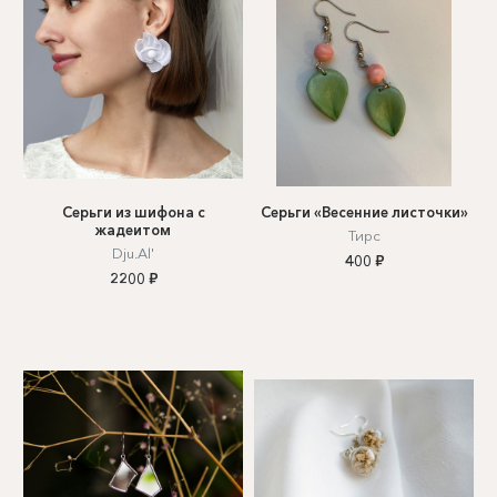
Серьги из шифона с
Серьги «Весенние листочки»
жадеитом
Тирс
Dju.Al'
400 ₽
2200 ₽