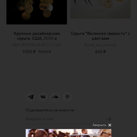
Крупные дизайнерские
Серьги "Весенняя свежесть" с
серьги. США, 2000-е
цветами
AMORVINTAGEMOSCOW
floral_art_jewerly
7000 ₽
7500 ₽
600 ₽
Подпишитесь на новости
Закрыть
Соглашаюсь на обработку персональных