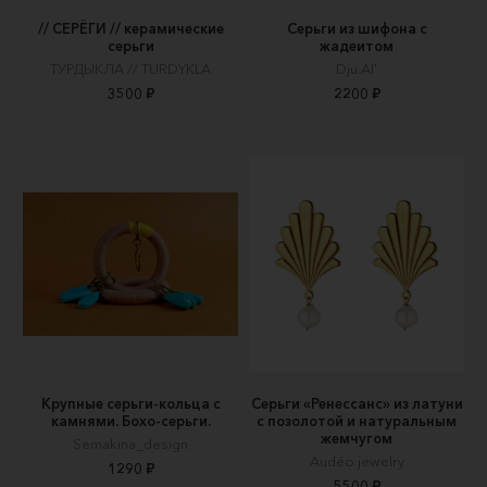
// СЕРЁГИ // керамические
Серьги из шифона с
серьги
жадеитом
ТУРДЫКЛА // TURDYKLA
Dju.Al'
3500 ₽
2200 ₽
Крупные серьги-кольца с
Серьги «Ренессанс» из латуни
камнями. Бохо-серьги.
с позолотой и натуральным
жемчугом
Semakina_design
Audéo jewelry
1290 ₽
5500 ₽