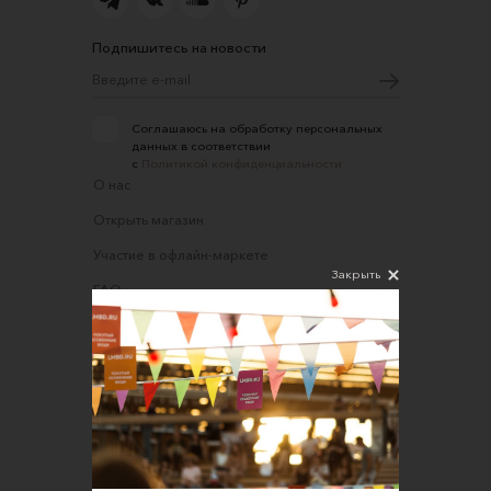
Подпишитесь на новости
Соглашаюсь на обработку персональных
данных в соответствии
с
Политикой конфиденциальности
О нас
Открыть магазин
Участие в офлайн-маркете
Закрыть
FAQ
Требования к фотографиям
Обратная связь
Соглашение об оказании услуг
Правила сайта
Оферта для продавцов