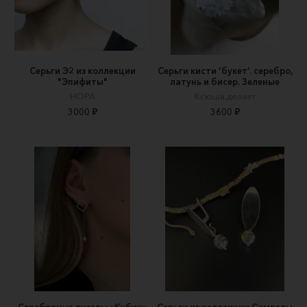
Серьги Э2 из коллекции
Серьги кисти ‘букет’. серебро,
"Эпифиты"
латунь и бисер. Зеленые
НОРА
Ксюша.делает
3000 ₽
3600 ₽
Серебряные пусеты «Кубик»
Серьги из коллекции Символы