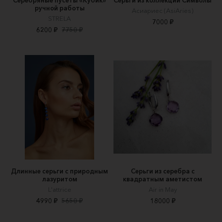
ручной работы
Асиариес (AsiAries)
STRELA
7000 ₽
6200 ₽
7750 ₽
Длинные серьги с природным
Серьги из серебра с
лазуритом
квадратным аметистом
L'attrice
Air in May
4990 ₽
5650 ₽
18000 ₽