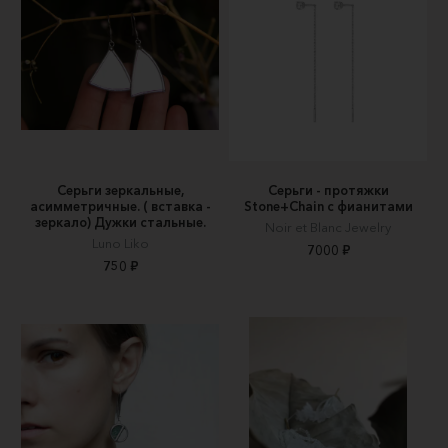
Серьги зеркальные,
Серьги - протяжки
асимметричные. ( вставка -
Stone+Chain с фианитами
зеркало) Дужки стальные.
Noir et Blanc Jewelry
Luno Liko
7000 ₽
750 ₽