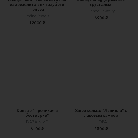
из хризолита или голубого
хрусталем)
топаза
Fiance Jewelry
I'mfine jewels
6900 ₽
12000 ₽
Кольцо "Проникая в
Узкое кольцо "Лапилли" с
бестиарий"
лавовым камнем
DAZAIN.ME
НОРА
6100 ₽
5500 ₽