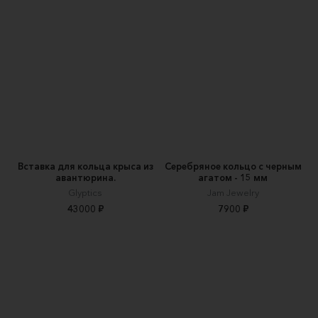
Вставка для кольца крыса из
Серебряное кольцо с черным
авантюрина.
агатом - 15 мм
Glyptics
Jam Jewelry
43000 ₽
7900 ₽