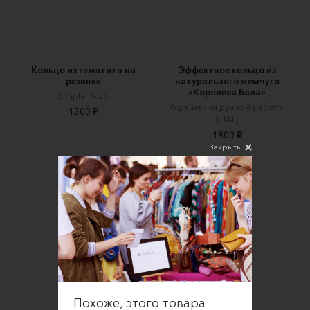
Кольцо из гематита на
Эффектное кольцо из
резинке
натурального жемчуга
«Королева Бала»
Simple_9.25
Украшения ручной работы
1300 ₽
ШАЦ
1800 ₽
Закрыть
Похоже, этого товара