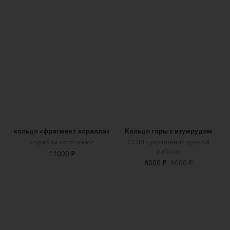
кольцо «фрагмент коралла»
Кольцо горы с изумрудом
корабли хотят на юг
СОМ - украшения ручной
работы
11000 ₽
8000 ₽
9000 ₽