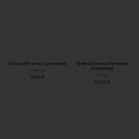
Кольцо Веточка с цитрином
Тройное Кольцо Vertebrae
[позвонки]
Luna&Les
Ydentity
4800 ₽
22700 ₽