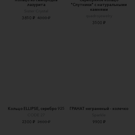
лазурита
"Спутники" с натуральными
камнями
Sister Crystal
quadrojewelry
3850 ₽
4300 ₽
3500 ₽
Кольцо ELLIPSE, серебро 925
ГРАНАТ неграненый - колечко
CODE 27
Sparkle
2300 ₽
2600 ₽
9900 ₽