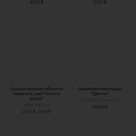
4700 ₽
2500 ₽
Кольцо женское гибкое из
Дизайнерское кольцо
гематита, цвет "золото
"Цветок"
антик"
CROMLECH Jewellery
BENDY brand
18000 ₽
2150 ₽
2300 ₽