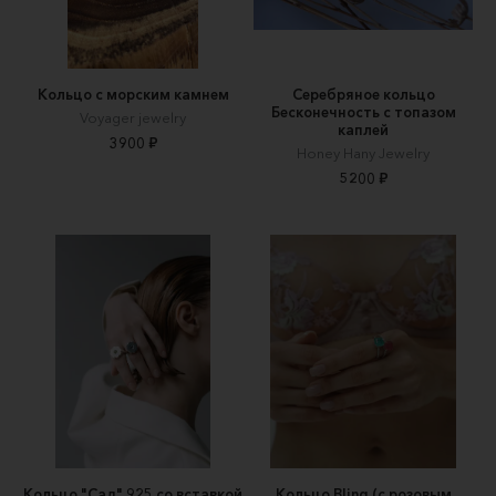
Кольцо с морским камнем
Серебряное кольцо
Бесконечность с топазом
Voyager jewelry
каплей
3900 ₽
Honey Hany Jewelry
5200 ₽
Кольцо "Сад" 925 со вставкой
Кольцо Bling (с розовым