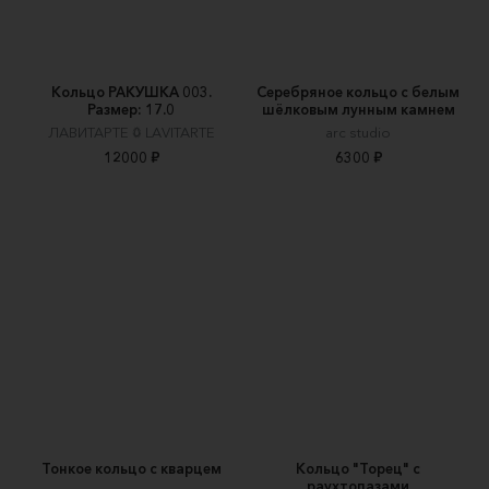
Кольцо РАКУШКА 003.
Серебряное кольцо с белым
Размер: 17.0
шёлковым лунным камнем
ЛАВИТАРТЕ 𖤖 LAVITARTE
arc studio
12000 ₽
6300 ₽
Тонкое кольцо с кварцем
Кольцо "Торец" с
раухтопазами