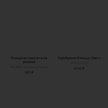
Кольца из гематита на
Серебряное Кольцо «Свет»
резинке
2SOULS.EST
BELABEL women’s jewelry
6500 ₽
800 ₽