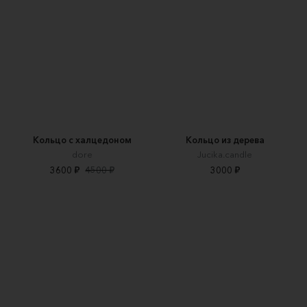
Кольцо с халцедоном
Кольцо из дерева
dore
Jucika.candle
3600 ₽
4500 ₽
3000 ₽