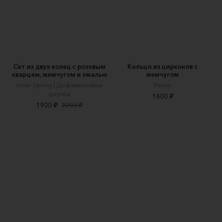
Сет из двух колец с розовым
Кольцо из цирконов с
кварцем, жемчугом и эмалью
жемчугом
Inner Spring | Дофаминовые
Pansy
штучки
1600 ₽
1900 ₽
2200 ₽