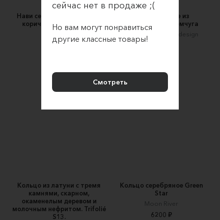
сейчас нет в продаже ;(
Нави серебряное с кольцо
Кольцо Brillare из
коричневым жемчугом
натурального жемчуга
Но вам могут понравиться
Teimuri
LADY CAPRICCIO design
другие классные товары!
37000 ₽
5000 ₽
Смотреть
Кольцо из латуни с тремя
Кольцо серебряное Green
камнями, скарном,
Star
окаменелым деревом и
Moon River
молочным нефритом. Trifolié
6200 ₽
S13.