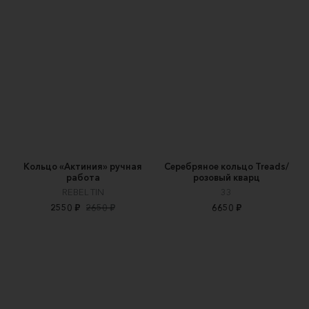
Кольцо «Актиния» ручная
Серебряное кольцо Treads/
работа
розовый кварц
REBEL TIN
33
2550 ₽
2650 ₽
6650 ₽