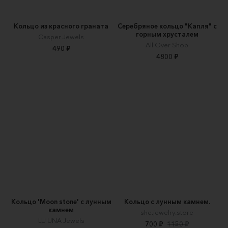
Кольцо из красного граната
Серебряное кольцо "Капля" с
горным хрусталем
Casper Jewels
All Over Shop
490 ₽
4800 ₽
Кольцо 'Moon stone' с лунным
Кольцо с лунным камнем.
камнем
she.jewelry.store
LU UNA Jewels
700 ₽
1150 ₽