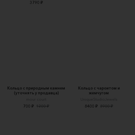
3790 ₽
Кольцо с природным камнем
Кольцо с чароитом и
(уточнять у продавца)
жемчугом
mour court
UniqueStudioJewels
700 ₽
1200 ₽
8400 ₽
8900 ₽