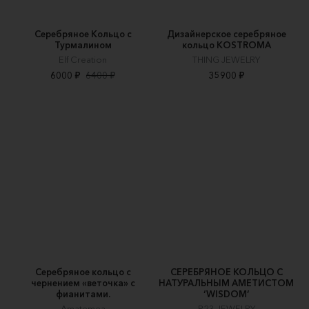
Серебряное Кольцо с
Дизайнерское серебряное
Турмалином
кольцо KOSTROMA
Elf Creation
THING JEWELRY
6000 ₽
6400 ₽
35900 ₽
Серебряное кольцо с
СЕРЕБРЯНОЕ КОЛЬЦО С
чернением «веточка» с
НАТУРАЛЬНЫМ АМЕТИСТОМ
фианитами.
‘WISDOM’
Amatemea
R23 JEWELRY