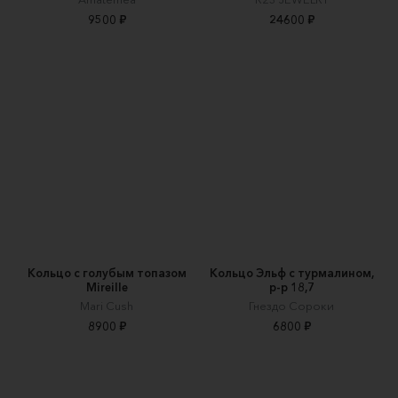
9500 ₽
24600 ₽
Кольцо с голубым топазом
Кольцо Эльф с турмалином,
Mireille
р-р 18,7
Mari Cush
Гнездо Сороки
8900 ₽
6800 ₽