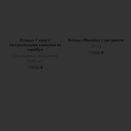
Кольцо 7 чакр с
Кольцо Rhombus с цитрином
натуральными камнями из
ПРУД
серебра
11000 ₽
Серебряные украшения
StuffLand
10500 ₽