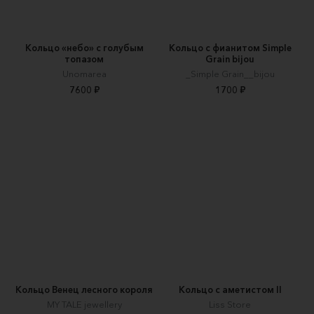
Кольцо «небо» с голубым
Кольцо с фианитом Simple
топазом
Grain bijou
Unomarea
_Simple Grain__bijou
7600 ₽
1700 ₽
Кольцо Венец лесного короля
Кольцо с аметистом II
MY TALE jewellery
Liss Store