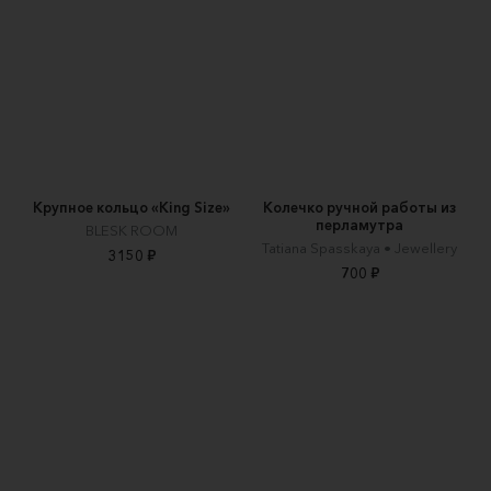
Крупное кольцо «King Size»
Колечко ручной работы из
перламутра
BLESK ROOM
Tatiana Spasskaya • Jewellery
3150 ₽
700 ₽