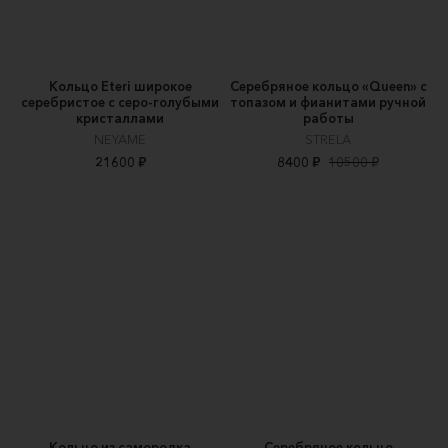
Кольцо Eteri широкое
Серебряное кольцо «Queen» c
серебристое с серо-голубыми
топазом и фианитами ручной
кристаллами
работы
NEYAME
STRELA
21600 ₽
8400 ₽
10500 ₽
Кольцо из самородка
Серебряное кольцо