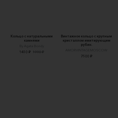
Кольцо с натуральными
Винтажное кольцо с крупным
камнями
кристаллом имитирующим
рубин.
By Agata Bondy
AMORVINTAGEMOSCOW
1450 ₽
1990 ₽
7500 ₽