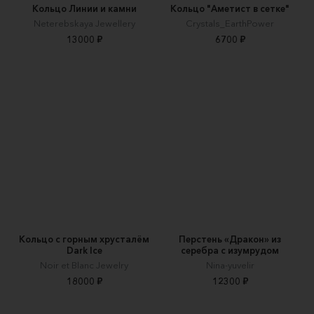
Кольцо Линии и камни
Кольцо "Аметист в сетке"
Neterebskaya Jewellery
Crystals_EarthPower
13000 ₽
6700 ₽
Кольцо с горным хрусталём
Перстень «Дракон» из
Dark Ice
серебра с изумрудом
Noir et Blanc Jewelry
Nina-yuvelir
18000 ₽
12300 ₽