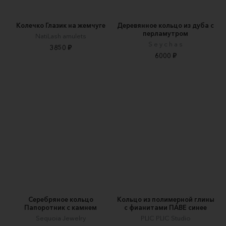
Колечко Глазик на жемчуге
Деревянное кольцо из дуба с
перламутром
NatiLash amulets
S e y c h a s
3850 ₽
6000 ₽
Серебряное кольцо
Кольцо из полимерной глины
Папоротник с камнем
с фианитами ПÁВЕ синее
Sequoia Jewelry
PLIC PLIC Studio