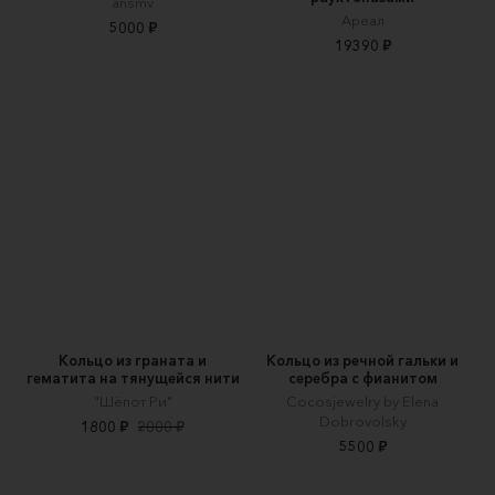
ansmv
Ареал
5000 ₽
19390 ₽
Кольцо из граната и
Кольцо из речной гальки и
гематита на тянущейся нити
серебра с фианитом
"Шёпот Ри"
Cocosjewelry by Elena
Dobrovolsky
1800 ₽
2000 ₽
5500 ₽