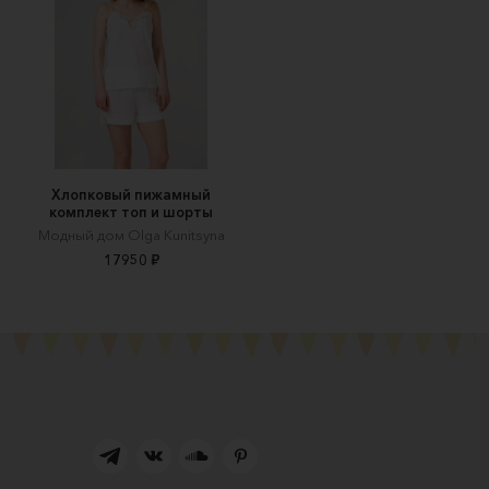
Хлопковый пижамный
комплект топ и шорты
Модный дом Olga Kunitsyna
17950 ₽