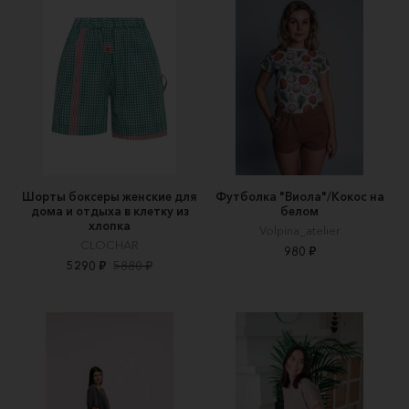
Шорты боксеры женские для
Футболка "Виола"/Кокос на
дома и отдыха в клетку из
белом
хлопка
Volpina_atelier
CLOCHAR
980 ₽
5290 ₽
5880 ₽