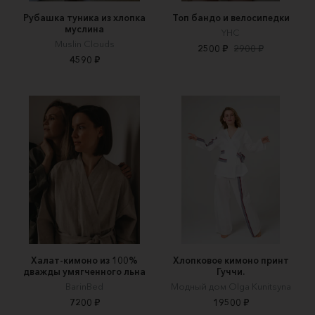
Рубашка туника из хлопка
Топ бандо и велосипедки
муслина
YHC
Muslin Clouds
2500 ₽
2900 ₽
4590 ₽
Халат-кимоно из 100%
Хлопковое кимоно принт
дважды умягченного льна
Гуччи.
BarinBed
Модный дом Olga Kunitsyna
7200 ₽
19500 ₽