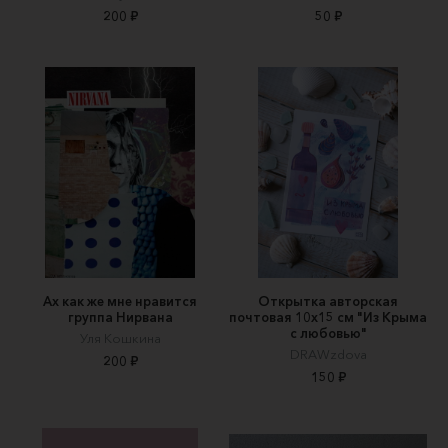
200 ₽
50 ₽
Ах как же мне нравится
Открытка авторская
группа Нирвана
почтовая 10x15 см "Из Крыма
с любовью"
Уля Кошкина
DRAWzdova
200 ₽
150 ₽