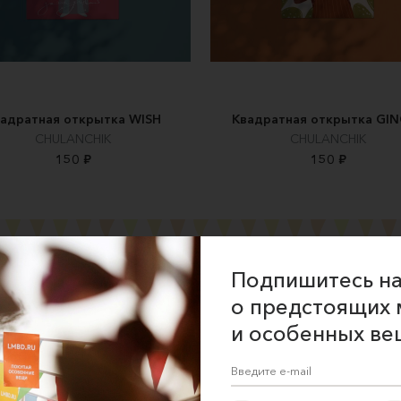
адратная открытка WISH
Квадратная открытка GI
CHULANCHIK
CHULANCHIK
150 ₽
150 ₽
Подпишитесь на
о предстоящих 
ние об оказании услуг
и особенных ве
 сайта
 для продавцов
 для покупателей