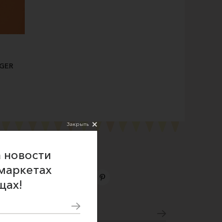
NGER
Закрыть
 новости
маркетах
щах!
Подпишитесь на новости