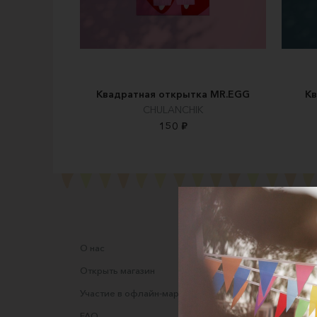
Квадратная открытка MR.EGG
Кв
CHULANCHIK
150 ₽
О нас
Соглаше
Открыть магазин
Правила
Участие в офлайн-маркете
Оферта
FAQ
Оферта