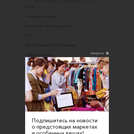
с
Политикой конфиденциальности
О нас
Открыть магазин
Участие в офлайн-маркете
FAQ
Требования к фотографиям
Закрыть
Обратная связь
Соглашение об оказании услуг
Правила сайта
Оферта для продавцов
Оферта для покупателей
Политика конфиденциальности
Согласие на обработку персональных данных
Подпишитесь на новости
о предстоящих маркетах
и особенных вещах!