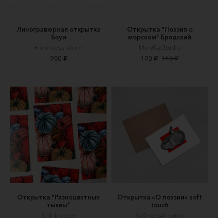
Линогравюрная открытка
Открытка "Поэзия о
Боуи
морском" Бродский
• princess store
MaryKatStudio
200 ₽
120 ₽
150 ₽
Открытка "Разноцветные
Открытка «О поэзии» soft
тыквы"
touch
Sofrik store
Бубновый валет