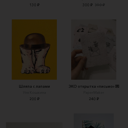
130 ₽
300 ₽
350 ₽
Шляпа с лапами
ЭКО открытка «письмо» 💌
Уля Кошкина
PaperMaker
200 ₽
240 ₽