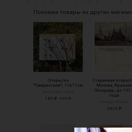
Похожие товары из других магази
Открытка
Старинная открыт
"Свиристели", 10х15см
Москва, Красная
Площадь, до 191
Зеленый оттиск
года
140 ₽
150 ₽
Vintage Market
2400 ₽