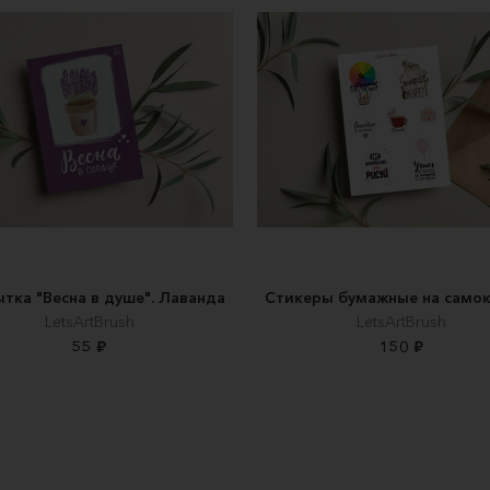
тка "Весна в душе". Лаванда
Стикеры бумажные на само
LetsArtBrush
LetsArtBrush
55 ₽
150 ₽