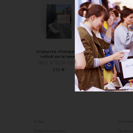
открытка «Говорим с
Открытка "Сини
тобой цитатами»
ирисы на золото
фоне"
ЛЮК, Я ТВОЙ ТЕКСТ
Александра Романо
230 ₽
100 ₽
О нас
Соглаше
Открыть магазин
Правила