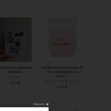
Открытка сувенир
открытка в розовом «В
«Казань»
саге «Сумерки» ты
мой…»
Вау Вата
ЛЮК, Я ТВОЙ ТЕКСТ
200 ₽
230 ₽
Закрыть