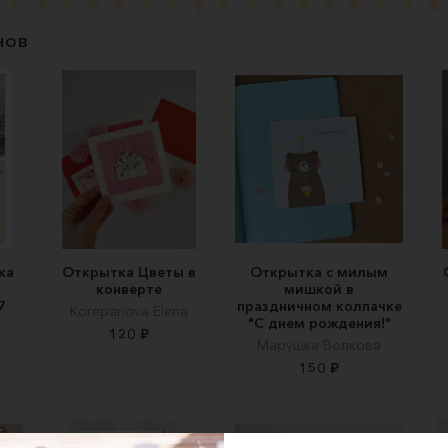
нов
ка
Открытка Цветы в
Открытка с милым
конверте
мишкой в
7
праздничном колпачке
Korepanova Elena
"С днем рождения!"
120 ₽
Марушка Волкова
150 ₽