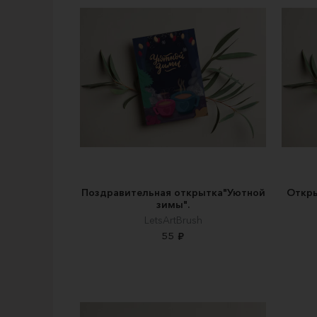
Поздравительная открытка"Уютной
Откры
зимы".
LetsArtBrush
55 ₽