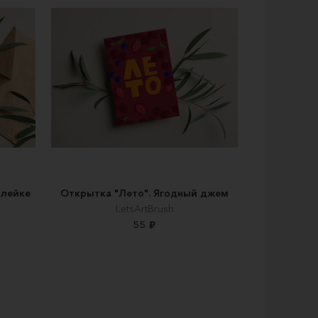
клейке
Открытка "Лето". Ягодный джем
LetsArtBrush
55 ₽