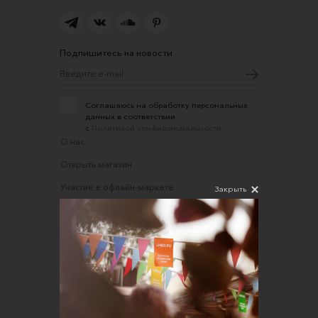
Подпишитесь на новости
Соглашаюсь на обработку персональных
данных в соответствии
с
Политикой конфиденциальности
О нас
Открыть магазин
Участие в офлайн-маркете
Закрыть
FAQ
Требования к фотографиям
Обратная связь
Соглашение об оказании услуг
Правила сайта