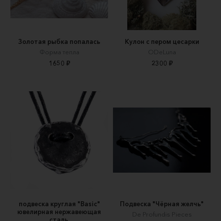
Золотая рыбка попалась
Кулон с пером цесарки
Форма тепла
ODeLuna
1650 ₽
2300 ₽
подвеска круглая "Basic"
Подвеска "Чёрная желчь"
ювелирная нержавеющая
De Profundis Pieces
сталь.