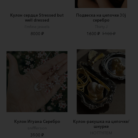
Кулон сердце Stressed but
Подвеска на цепочке 30j
well dressed
серебро
I'mfine jewels
Thirty J
8000 ₽
1600 ₽
5100 ₽
Кулон Игуана Серебро
Кулон-ракушка на цепочке/
шнурке
sniffferson
HOTTYITEM
3500 ₽