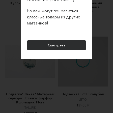
Кулон ТРИО на цепочке
Кулон с натуральными
цветами анафалиса
My Silver
Но вам могут понравиться
жемчужного
6400 ₽
классные товары из других
Marilu
600 ₽
магазинов!
Смотреть
Подвеска" Лента" Материал:
Подвеска CIRCLE голубая
серебро. Вставка: фарфор.
LETO
Коллекция: Flora
13500 ₽
TALLRIK