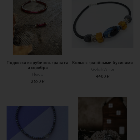
Подвеска из рубинов, граната
Колье с гранёными бусинами
и серебра
GoldikWhite
Fluido
4400 ₽
3650 ₽