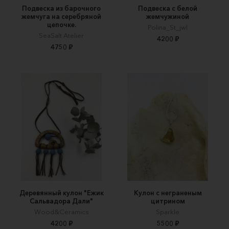
Подвеска из барочного
Подвеска с белой
жемчуга на серебряной
жемчужиной
цепочке.
Polina_St_jwl
SeaSalt Atelier
4200 ₽
4750 ₽
Деревянный кулон "Ежик
Кулон с неграненым
Сальвадора Дали"
цитрином
Wood&Ceramics
Sparkle
4200 ₽
5500 ₽