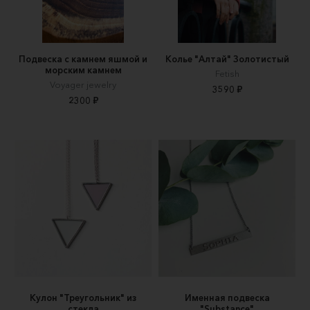
Подвеска с камнем яшмой и
Колье "Алтай" Золотистый
морским камнем
Fetish
Voyager jewelry
3590 ₽
2300 ₽
Кулон "Треугольник" из
Именная подвеска
стекла
"Substance"