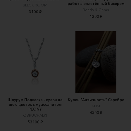
работы оплетённый бисером
BLESK ROOM
Beads & Gems
3100 ₽
1300 ₽
Шоурум Подвеска - кулон на
Кулон "Античность" Серебро
шею цветок с муассанитом
KLIM
PEONY
4200 ₽
OBRUCHALKI
53100 ₽