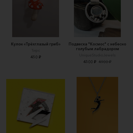
Кулон «Трёхглазый гриб»
Подвеска "Космос" с небесно
голубым лабрадором
Тирс
UniqueStudioJewels
450 ₽
4500 ₽
4900 ₽