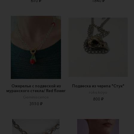
650 ₽
1840 ₽
Ожерелье с подвеской из
Подвеска из черепа "Стук"
муранского стекла/ Red flower
roku koyo
Geminiscence
800 ₽
3550 ₽