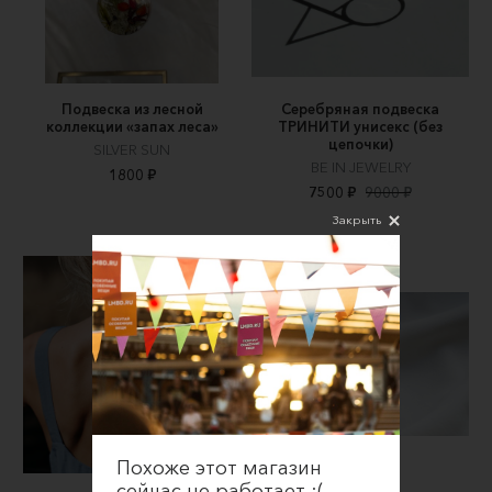
Подвеска из лесной
Серебряная подвеска
коллекции «запах леса»
ТРИНИТИ унисекс (без
цепочки)
SILVER SUN
BE IN JEWELRY
1800 ₽
7500 ₽
9000 ₽
Закрыть
Похоже этот магазин
сейчас не работает ;(