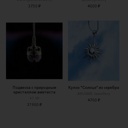
3730 ₽
4000 ₽
Подвеска с природным
Кулон "Солнце" из серебра
кристаллом аметиста
ARUAME Jewellery
47.XII
4700 ₽
21900 ₽