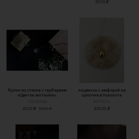
2500 ₽
Кулон из стекла с гербарием
подвеска с амфорой на
«Цветок-мотылёк».
цепочке в позолоте
OBSIDIAN
MYTHOS
2500 ₽
3000 ₽
22500 ₽