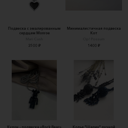
Подвеска с эмалированным
Минималистичная подвеска
сердцем Monroe
Кот
Mari Cush
Op! Possum
2500 ₽
1400 ₽
Кулон - подвеска «Rock Bear»
Колье "Шарик" ручной