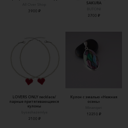
SAKURA
All Over Shop
BUTONI
3900 ₽
2700 ₽
LOVERS ONLY necklace/
Кулон с эмалью «Нежная
парные притягивающиеся
осень»
кулоны
Minanqari
bysashazemlya
12250 ₽
2100 ₽