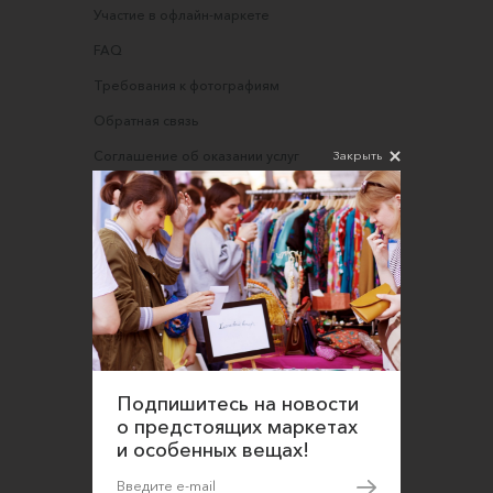
Участие в офлайн-маркете
FAQ
Требования к фотографиям
Обратная связь
Закрыть
Соглашение об оказании услуг
Правила сайта
Оферта для продавцов
Оферта для покупателей
Политика конфиденциальности
Согласие на обработку персональных данных
Подпишитесь на новости
о предстоящих маркетах
и особенных вещах!