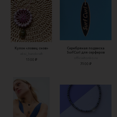
Кулон «ловец снов»
Серебряная подвеска
SurfCurl для серферов
aksi_handcraft
officialtonko.ru
1500 ₽
7500 ₽