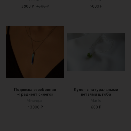
3800 ₽
4300 ₽
5000 ₽
Подвеска серебряная
Кулон с натуральными
«Градиент синего»
ветвями штоба
Minanqari
Marilu
13000 ₽
600 ₽