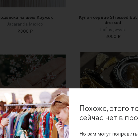
одвеска на шею Кружок
Кулон сердце Stressed but 
dressed
Jacaranda Mexico
I'mfine jewels
2800 ₽
8000 ₽
Похоже, этого т
сейчас нет в про
Но вам могут понравить