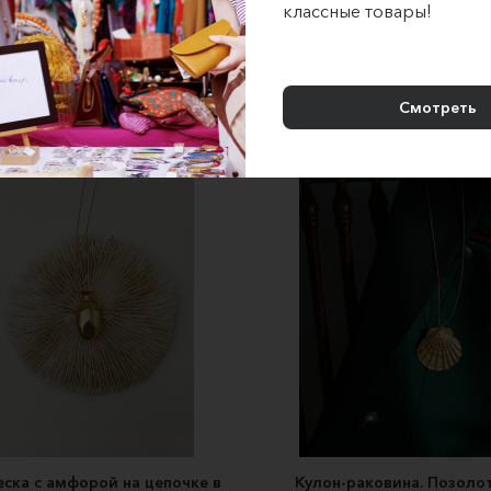
классные товары!
Кулон Игуана Серебро
Кулон-ракушка на цепочке/
sniffferson
HOTTYITEM
3500 ₽
2500 ₽
Смотреть
ска с амфорой на цепочке в
Кулон-раковина. Позолот