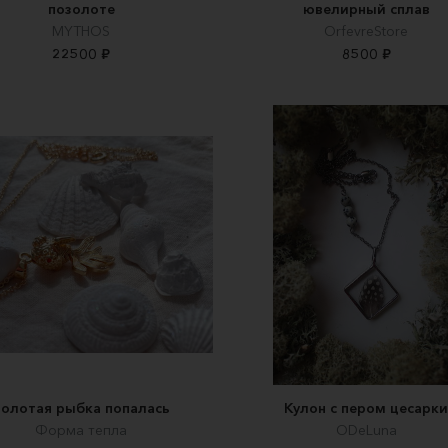
позолоте
ювелирный сплав
MYTHOS
OrfevreStore
22500 ₽
8500 ₽
Золотая рыбка попалась
Кулон с пером цесарк
Форма тепла
ODeLuna