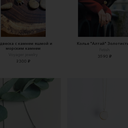
двеска с камнем яшмой и
Колье "Алтай" Золотист
морским камнем
Fetish
Voyager jewelry
3590 ₽
2300 ₽