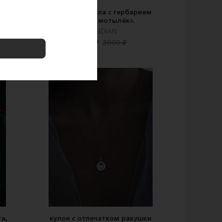
шнурке
Кулон из стекла с гербарием
«Цветок-мотылёк».
OBSIDIAN
2500 ₽
3000 ₽
а,
кулон с отпечатком ракушки