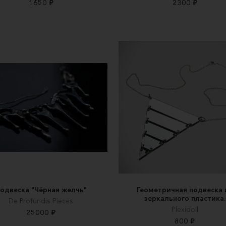
1650 ₽
2300 ₽
одвеска "Чёрная желчь"
Геометричная подвеска 
зеркального пластика.
De Profundis Pieces
Plexidoll
25000 ₽
800 ₽