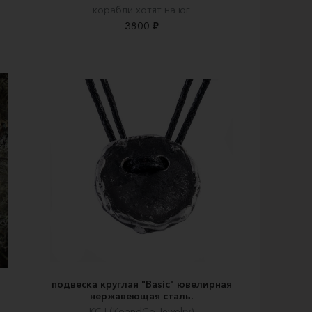
корабли хотят на юг
3800 ₽
и
подвеска круглая "Basic" ювелирная
нержавеющая сталь.
KCJ (KoandCo.Jewelry)