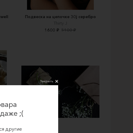
well
Подвеска на цепочке 30j серебро
Thirty J
1600 ₽
5100 ₽
Закрыть
овара
даже ;(
ся другие