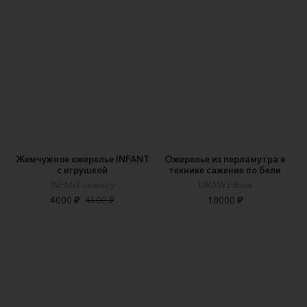
Жемчужное ожерелье INFANT
Ожерелье из перламутра в
с игрушкой
технике сажение по бели
INFANT Jewelry
DRAWzdova
4000 ₽
4500 ₽
18000 ₽