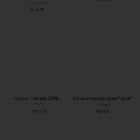
Drama Queen
8500 ₽
Колье - галстук JEWEL
Колье с перламутром "Эрин"
LETO
Terlisiya
17500 ₽
7800 ₽