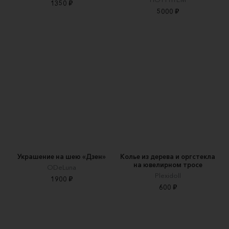
1350 ₽
5000 ₽
Украшение на шею «Дзен»
Колье из дерева и оргстекла
на ювелирном тросе
ODeLuna
Plexidoll
1900 ₽
600 ₽