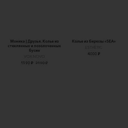
Моника | Друзья. Колье из
Колье из бирюзы «SEA»
стеклянных и позолоченных
ESTHÈTIC
бусин
4000 ₽
VOX NOVO
1590 ₽
2190 ₽