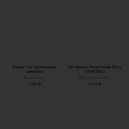
Колье с натуральными
Авторские Этнические бусы
камнями
(УНИСЕКС)
Bead&druzy
ARUAME Jewellery
2900 ₽
5900 ₽