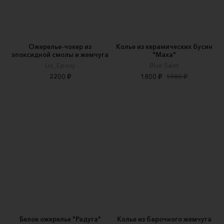
Ожерелье-чокер из
Колье из керамических бусин
эпоксидной смолы и жемчуга
"Маха"
Lis_Epoxy
Blue Saint
2200 ₽
1800 ₽
1980 ₽
Белое ожерелье "Радуга"
Колье из барочного жемчуга