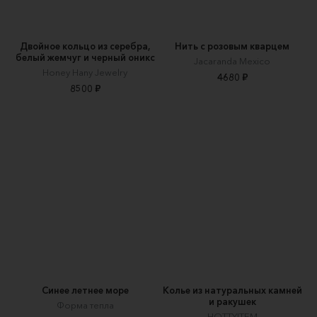
Двойное кольцо из серебра,
Нить с розовым кварцем
белый жемчуг и черный оникс
Jacaranda Mexico
Honey Hany Jewelry
4680 ₽
8500 ₽
Синее летнее море
Колье из натуральных камней
и ракушек
Форма тепла
HOTTYITEM