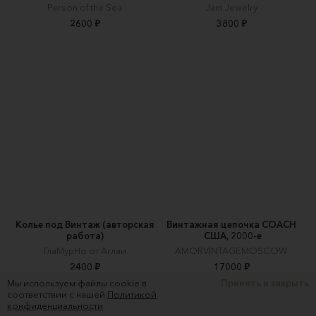
Person of the Sea
Jam Jewelry
2600 ₽
3800 ₽
Колье под Винтаж (авторская
Винтажная цепочка COACH
работа)
США, 2000-е
ГлаМурНо от Аглаи
AMORVINTAGEMOSCOW
2400 ₽
17000 ₽
Мы используем файлы cookie в
Принять и закрыть
соответствии с нашей
Политикой
конфиденциальности