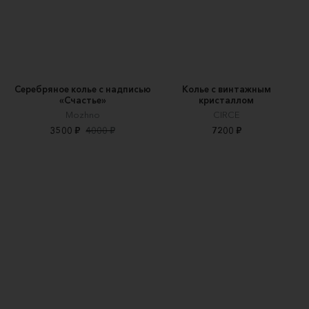
Серебряное колье с надписью
Колье с винтажным
«Счастье»
кристаллом
Mozhno
CIRCE
3500 ₽
4000 ₽
7200 ₽