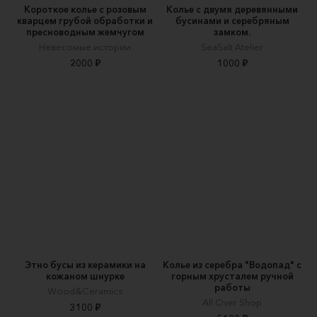
Короткое колье с розовым
Колье с двумя деревянными
кварцем грубой обработки и
бусинами и серебряным
пресноводным жемчугом
замком.
Невесомые истории
SeaSalt Atelier
2000 ₽
1000 ₽
Этнo бусы из керамики на
Колье из серебра "Водопад" с
кожаном шнурке
горным хрусталем ручной
работы
Wood&Ceramics
All Over Shop
3100 ₽