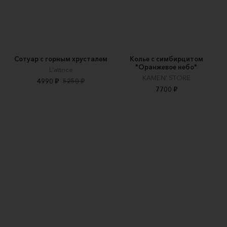
Сотуар с горным хрусталем
Колье с симбирцитом
"Оранжевое небо"
L'attrice
KAMEN' STORE
4990 ₽
5250 ₽
7700 ₽