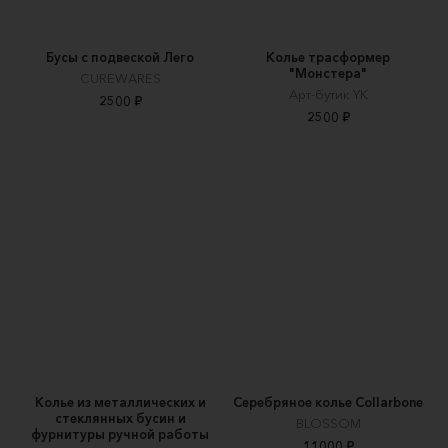
Бусы с подвеской Лего
Колье трасформер
"Монстера"
CUREWARES
Арт-бутик YK
2500 ₽
2500 ₽
Колье из металлических и
Серебряное колье Collarbone
стеклянных бусин и
BLOSSOM
фурнитуры ручной работы
11000 ₽