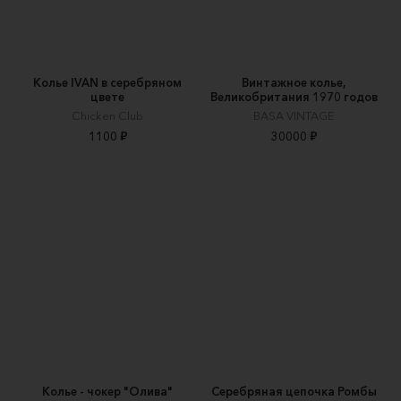
Колье IVAN в серебряном
Винтажное колье,
цвете
Великобритания 1970 годов
Chicken Club
BASA VINTAGE
1100 ₽
30000 ₽
Колье - чокер "Олива"
Серебряная цепочка Ромбы