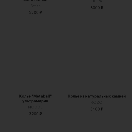
НОРА
Fetish
6000 ₽
5500 ₽
Колье "Metaball"
Колье из натуральных камней
ультрамарин
ROZO
NODDE
3100 ₽
3200 ₽