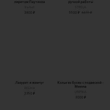
пиритом Паутинка
ручной работы
Ira-bel
STRELA
2800 ₽
5500 ₽
6875 ₽
Лазурит и жемчуг
Колье из бусин с подвеской -
Meenna
BELlina
LIMPIKA
3250 ₽
2000 ₽