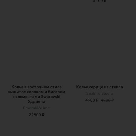
5100 ₽
Колье в восточном стиле
Колье сердце из стекла
вышитое хлопком и бисером
SeaBird Studio
с элементами Swarovski
4500 ₽
4900 ₽
Уддияна
Emerald&Lime
22800 ₽