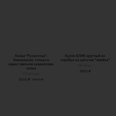
Колье "Русалочье".
Кулон БЛИК круглый из
Уникальное, только в
серебра на цепочке "змейка"
единственном экземпляре
My Silver
колье
7400 ₽
PIOdesign
6000 ₽
9500 ₽