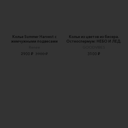
Колье Summer Harvest с
Колье из цветов из бисера.
жемчужными подвесами
Остеоспермум: НЕБО И ЛЕД.
Renee
GOODVIBES
2900 ₽
3900 ₽
3500 ₽