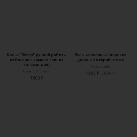
Колье "Вечер" ручной работы
Бусы из валяных шариков
из бисера с камнем гранат
длинные в серой гамме
(альмандин)
Apexxinata
Beads & Gems
2600 ₽
3000 ₽
7800 ₽