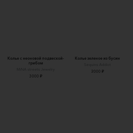
Колье с неоновой подвеской-
Колье зеленое из бусин
грибом
Sequins Addict
MiNA streets Jewelry
2000 ₽
3000 ₽