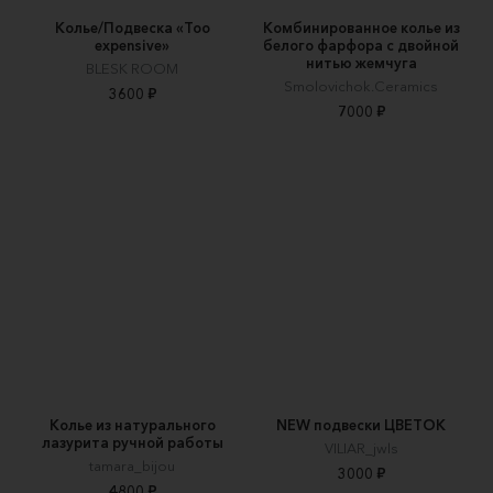
Колье/Подвеска «Too
Комбинированное колье из
expensive»
белого фарфора с двойной
нитью жемчуга
BLESK ROOM
Smolovichok.Ceramics
3600 ₽
7000 ₽
Колье из натурального
NEW подвески ЦВЕТОК
лазурита ручной работы
VILIAR_jwls
tamara_bijou
3000 ₽
4800 ₽