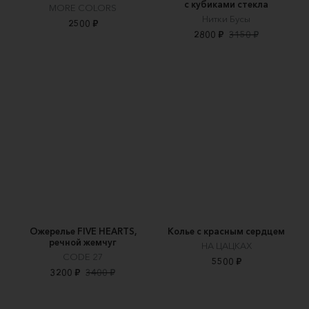
с кубиками стекла
MORE COLORS
Нитки Бусы
2500 ₽
2800 ₽
3150 ₽
Ожерелье FIVE HEARTS,
Колье с красным сердцем
речной жемчуг
НА ЦАЦКАХ
CODE 27
5500 ₽
3200 ₽
3400 ₽