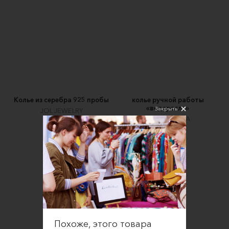
Колье из серебра 925 пробы
колье ручной работы
«водоросль»
Закрыть
JOL JEWELRY
O.B.E.Z.I.A.N.A
25000 ₽
2500 ₽
Похоже, этого товара