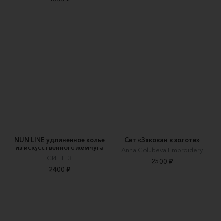
NUN LINE удлиненное колье
Сет «Закован в золоте»
из искусственного жемчуга
Anna Golubeva Embroidery
СИНТЕЗ
2500 ₽
2400 ₽