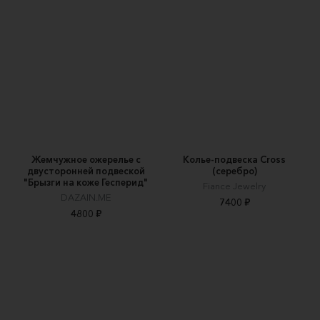
Жемчужное ожерелье с
Колье-подвеска Cross
двусторонней подвеской
(серебро)
"Брызги на коже Гесперид"
Fiance Jewelry
DAZAIN.ME
7400 ₽
4800 ₽