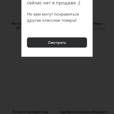
сейчас нет в продаже ;(
Но вам могут понравиться
другие классные товары!
Винтажный браслет из
Колье Созвездие Весы
речного жемчуга
ZODIAC BRASLET | ЗОДИАК
Twin Pins
БРАСЛЕТ
5990 ₽
3900 ₽
Смотреть
Колье с серебристым
Серебряное колье «Квадрат»