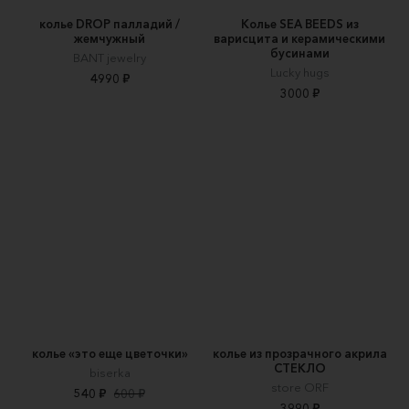
колье DROP палладий /
Колье SEA BEEDS из
жемчужный
варисцита и керамическими
бусинами
BANT jewelry
Lucky hugs
4990 ₽
3000 ₽
колье «это еще цветочки»
колье из прозрачного акрила
СТЕКЛО
biserka
store ORF
540 ₽
600 ₽
3990 ₽