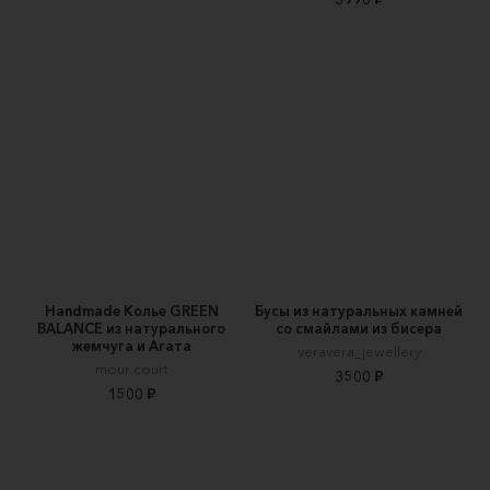
Handmade Колье GREEN
Бусы из натуральных камней
BALANCE из натурального
со смайлами из бисера
жемчуга и Агата
veravera_jewellery
mour court
3500 ₽
1500 ₽