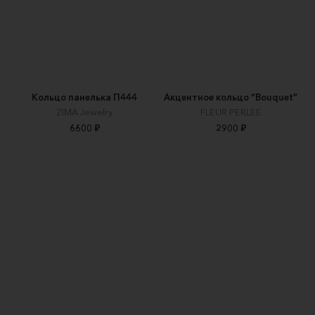
Кольцо панелька П444
Акцентное кольцо “Bouquet”
ZIMA Jewelry
FLEUR PERLEE
6600 ₽
2900 ₽