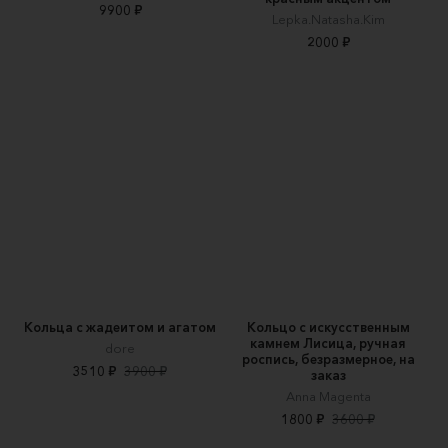
9900 ₽
Lepka.Natasha.Kim
2000 ₽
Кольца с жадеитом и агатом
Кольцо с искусственным
камнем Лисица, ручная
dore
роспись, безразмерное, на
3510 ₽
3900 ₽
заказ
Anna Magenta
1800 ₽
3600 ₽