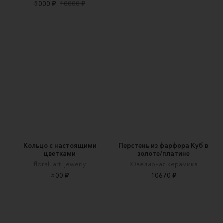
5000 ₽
10000 ₽
Кольцо с настоящими
Перстень из фарфора Куб в
цветками
золоте/платине
floral_art_jewerly
Ювелирная керамика
500 ₽
10670 ₽