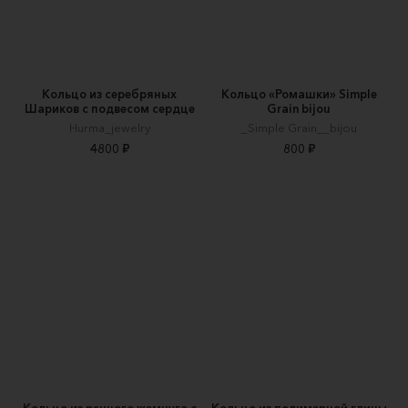
Кольцо из серебряных
Кольцо «Ромашки» Simple
Шариков с подвесом сердце
Grain bijou
Hurma_jewelry
_Simple Grain__bijou
4800 ₽
800 ₽
Кольцо из речного жемчуга с
Кольцо из полимерной глины