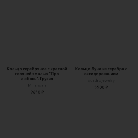
Кольцо серебряное с красной
Кольцо Луна из серебра с
горячей эмалью "Про
оксидированием
любовь". Грузия
quadrojewelry
Minanqari
5500 ₽
9650 ₽