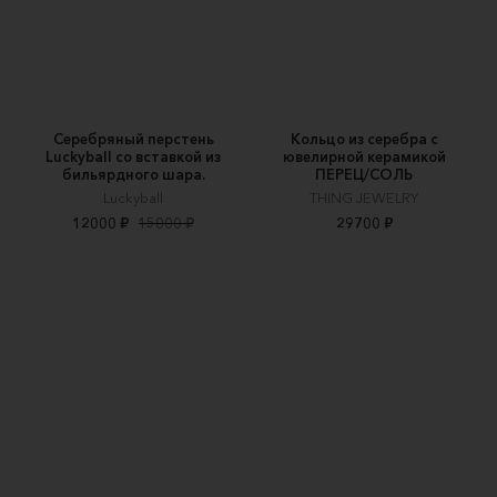
Серебряный перстень
Кольцо из серебра с
Luckyball со вставкой из
ювелирной керамикой
бильярдного шара.
ПЕРЕЦ/СОЛЬ
Luckyball
THING JEWELRY
12000 ₽
15000 ₽
29700 ₽