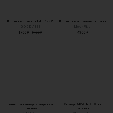
Кольца из бисера БАБОЧКИ
Кольцо серебряное Бабочка
GOODVIBES
Moon River
1200 ₽
1500 ₽
4300 ₽
большое кольцо с морским
Кольцо MISHA BLUE на
стеклом
резинке