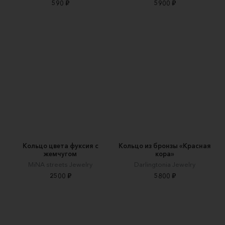
590 ₽
5900 ₽
Кольцо цвета фуксия с
Кольцо из бронзы «Красная
жемчугом
кора»
MiNA streets Jewelry
Darlingtonia Jewelry
2500 ₽
5800 ₽