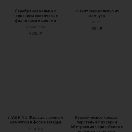
Серебряное кольцо с
«Нехитрое» колечко из
чернением «веточка» с
жемчуга
фианитами и цепями
M:22
Amatemea
900 ₽
9700 ₽
STAR RING (Кольцо с речным
Керамическое кольцо-
жемчугом в форме звезды)
перстень #2 из серии
Абстракция черно-белая с
Mira Ïwa
красным акцентом