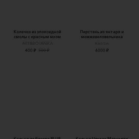
Колечко из эпоксидной
Перстень из янтаря и
смолы с красным мхом
можжевеловельника
ART&BOTANIKA
Kao Lin
400 ₽
500 ₽
6000 ₽
Кольцо из бисера BLUE
Кольцо Цветок Магнолии