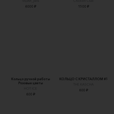
VILIAR_jwls
Chicken Club
6000 ₽
1500 ₽
Кольцо ручной работы
КОЛЬЦО С КРИСТАЛЛОМ #5
Розовые цветы
THE KASCHA
HOT ICE
600 ₽
600 ₽