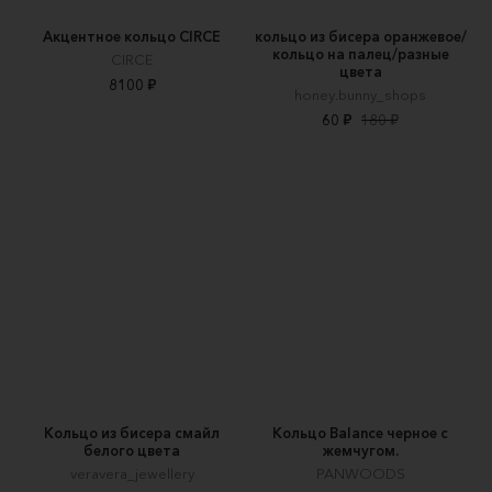
Акцентное кольцо CIRCE
кольцо из бисера оранжевое/
кольцо на палец/разные
CIRCE
цвета
8100 ₽
honey.bunny_shops
60 ₽
180 ₽
Кольцо из бисера смайл
Кольцо Balance черное с
белого цвета
жемчугом.
veravera_jewellery
PANWOODS