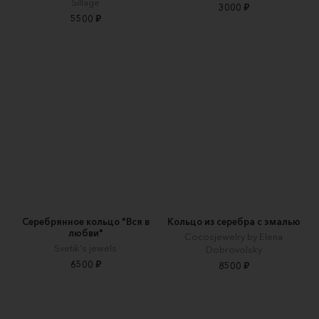
Sillage
3000 ₽
5500 ₽
Серебрянное кольцо "Вся в
Кольцо из серебра с эмалью
любви"
Cocosjewelry by Elena
Svetik's jewels
Dobrovolsky
6500 ₽
8500 ₽