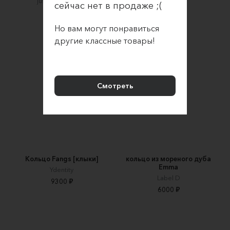
just some grace
S e y c h a s
сейчас нет в продаже ;(
1800 ₽
6000 ₽
Но вам могут понравиться
другие классные товары!
Смотреть
Кольцо Fangs [клыки]
кольцо из мореного дуба
Emma
Ydentity
Label D
9300 ₽
6000 ₽