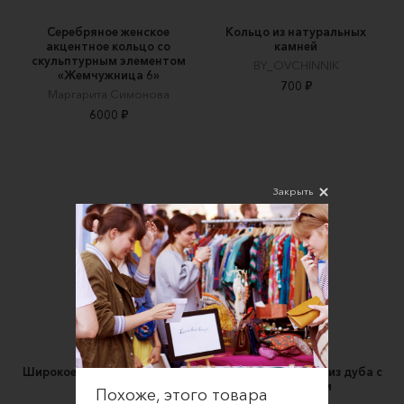
Серебряное женское
Кольцо из натуральных
акцентное кольцо со
камней
скульптурным элементом
BY_OVCHINNIK
«Жемчужница 6»
700 ₽
Маргарита Симонова
6000 ₽
Закрыть
Широкое кольцо со змеиным
Деревянное кольцо из дуба с
принтом
галиотисом
Похоже, этого товара