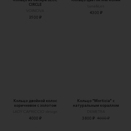
CIRCLE
Luna&Les
VOINOVA
4300 ₽
2500 ₽
Кольцо двойной колос
Кольцо "Morticia" с
коричневое с золотом
натуральным кораллом
LADY CAPRICCIO design
DEMETRA
4000 ₽
3800 ₽
4000 ₽