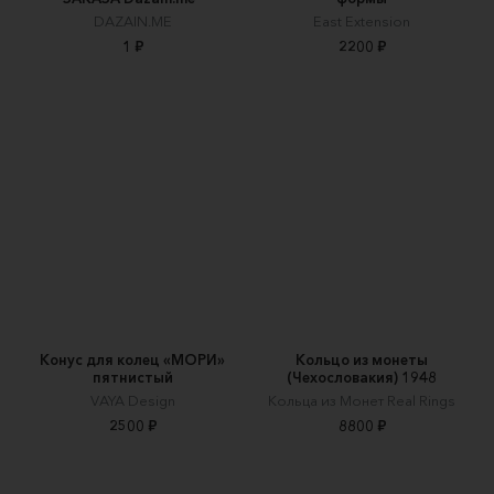
DAZAIN.ME
East Extension
1 ₽
2200 ₽
Конус для колец «МОРИ»
Кольцо из монеты
пятнистый
(Чехословакия) 1948
VAYA Design
Кольца из Монет Real Rings
2500 ₽
8800 ₽