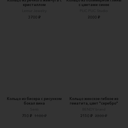
кристаллом
с цветами синее
Lemur Jewelry
PLIC PLIC Studio
3700 ₽
2000 ₽
Кольцо из бисера с рисунком
Кольцо женское гибкое из
бокал вина
гематита, цвет "серебро"
Senti
BENDY brand
750 ₽
1100 ₽
2150 ₽
2300 ₽