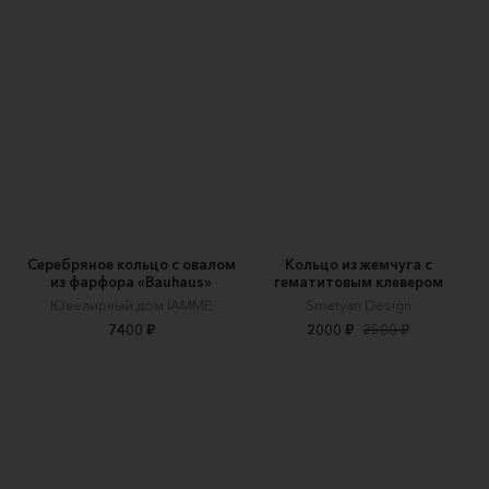
Серебряное кольцо с овалом
Кольцо из жемчуга с
из фарфора «Bauhaus»
гематитовым клевером
Ювелирный дом IAMME
Smetyan Design
7400 ₽
2000 ₽
2500 ₽