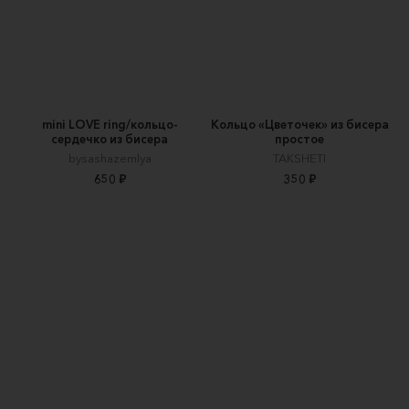
mini LOVE ring/кольцо-
Кольцо «Цветочек» из бисера
сердечко из бисера
простое
bysashazemlya
TAKSHETI
650 ₽
350 ₽