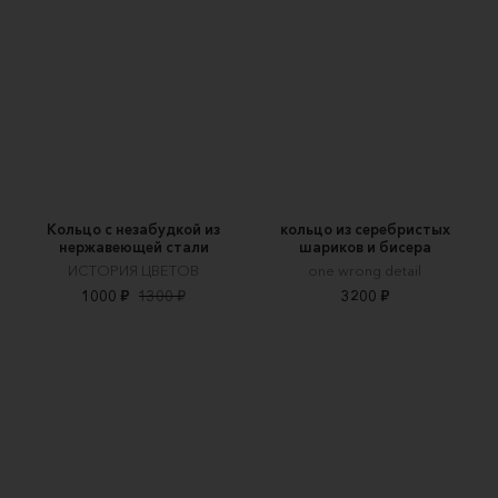
Кольцо с незабудкой из
кольцо из серебристых
нержавеющей стали
шариков и бисера
ИСТОРИЯ ЦВЕТОВ
one wrong detail
1000 ₽
1300 ₽
3200 ₽