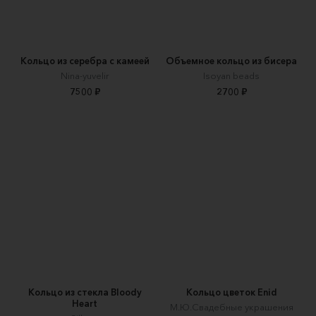
Кольцо из серебра с камеей
Объемное кольцо из бисера
Nina-yuvelir
Isoyan beads
7500 ₽
2700 ₽
Кольцо из стекла Bloody
Кольцо цветок Enid
Heart
М.Ю.Свадебные украшения