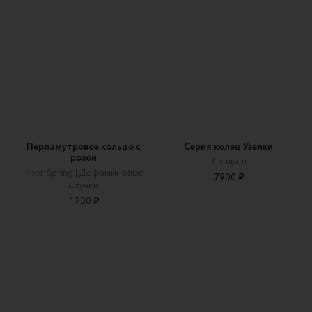
Перламутровое кольцо с
Серия колец Узелки
розой
Ландыш
Inner Spring | Дофаминовые
7900 ₽
штучки
1200 ₽