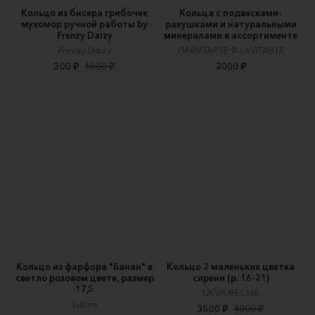
Кольцо из бисера грибочек
Кольца с подвесками-
мухомор ручной работы by
ракушками и натуральными
Frenzy Daizy
минералами в ассортименте
Frenzy Daizy
ЛАВИТАРТЕ 𖤖 LAVITARTE
300 ₽
1500 ₽
2000 ₽
Кольцо из фарфора "Банан" в
Кольцо 2 маленьких цветка
светло розовом цвете, размер
сирени (р. 16-21)
17,5
LA.VA ВЕСНА
Lutum
3500 ₽
4000 ₽