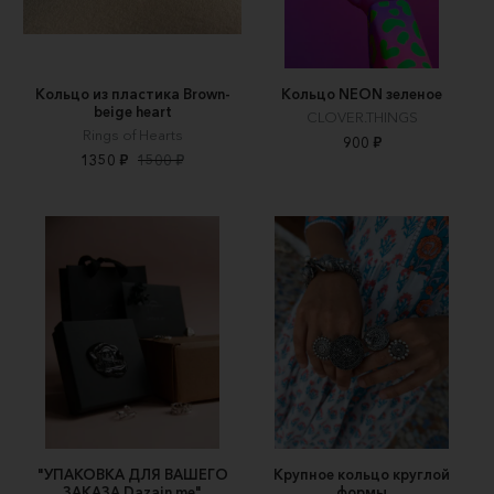
Кольцо из пластика Brown-
Кольцо NEON зеленое
beige heart
CLOVER.THINGS
Rings of Hearts
900 ₽
1350 ₽
1500 ₽
"УПАКОВКА ДЛЯ ВАШЕГО
Крупное кольцо круглой
ЗАКАЗА Dazain.me"
формы