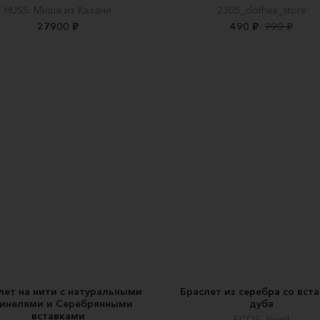
HUSS. Миша из Казани
2305_clothes_store
27900 ₽
490 ₽
990 ₽
лет на нити с натуральными
Браслет из серебра со вст
инелями и Серебрянными
дуба
вставками
ECOS Jewel