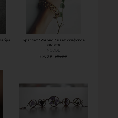
еребра
Браслет "Voronoi" цвет скифское
золото
NODDE
2500 ₽
3200 ₽