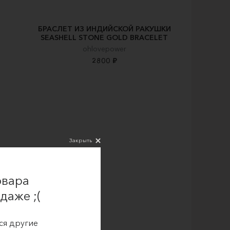
БРАСЛЕТ ИЗ ИНДИЙСКОЙ РАКУШКИ
SEASHELL STONE GOLD BRACELET
ohlovepower
2800 ₽
Закрыть
овара
даже ;(
ся другие