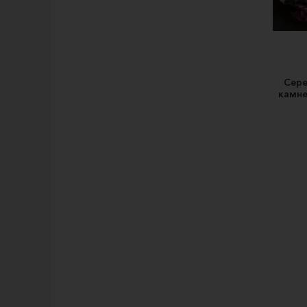
Сере
камне