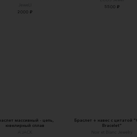
JeweLI
5500 ₽
2000 ₽
раслет массивный - цепь,
Браслет + навес с цитатой 
ювелирный сплав
Bracelet”
A’JACK
Noir et Blanc Jewelry