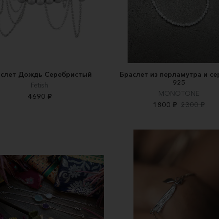
аслет Дождь Серебристый
Браслет из перламутра и с
925
Fetish
MONOTONE
4690 ₽
1800 ₽
2300 ₽