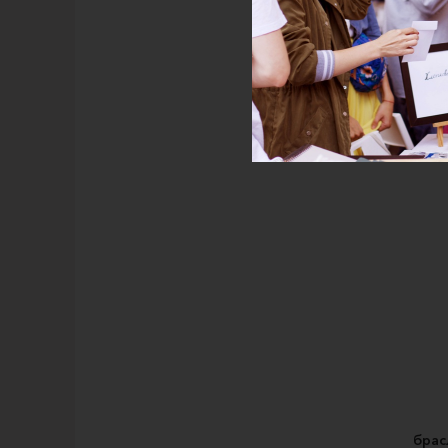
Брас
а
брас