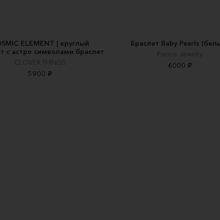
SMIC ELEMENT | круглый
Браслет Baby Pearls (бел
т с астро символами браслет
Fiance Jewelry
CLOVER.THINGS
6000 ₽
5900 ₽