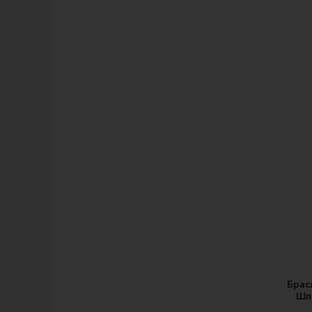
Брас
Шп