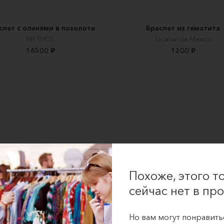
слет с оленями в позолоте
Браслет из гематита
MYTHOS
Jacaranda Mexico
16500 ₽
1200 ₽
Похоже, этого т
сейчас нет в про
Но вам могут понравить