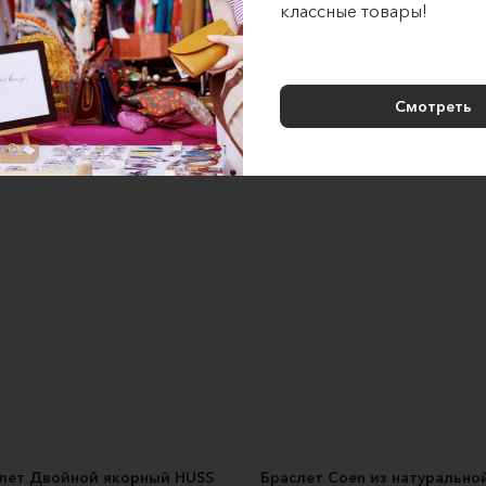
классные товары!
лет желаний красная нить с
Браслет Сиреневая нежно
метистом для гармонии
Форма тепла
WISH BAND
1550 ₽
369 ₽
Смотреть
лет Двойной якорный HUSS
Браслет Coen из натурально