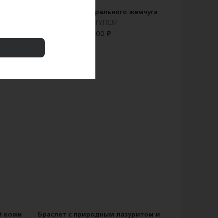
сть
Браслет из натурального жемчуга
HOTTYITEM
5500 ₽
й кожи
Браслет с природным лазуритом и