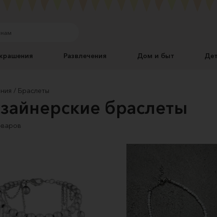
крашения
Развлечения
Дом и быт
Де
ния
Браслеты
зайнерские браслеты
оваров