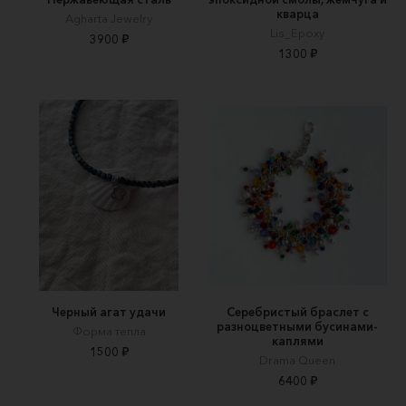
кварца
Agharta Jewelry
Lis_Epoxy
3900 ₽
1300 ₽
Черный агат удачи
Серебристый браслет с
разноцветными бусинами-
Форма тепла
каплями
1500 ₽
Drama Queen
6400 ₽