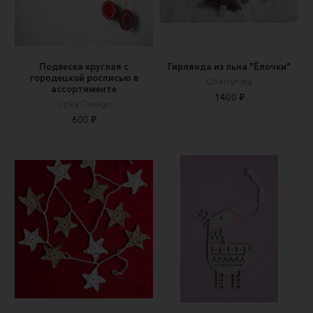
Подвеска круглая с
Гирлянда из льна "Ëлочки"
городецкой росписью в
Cherrynata
ассортименте
1400 ₽
Lipka Design
600 ₽