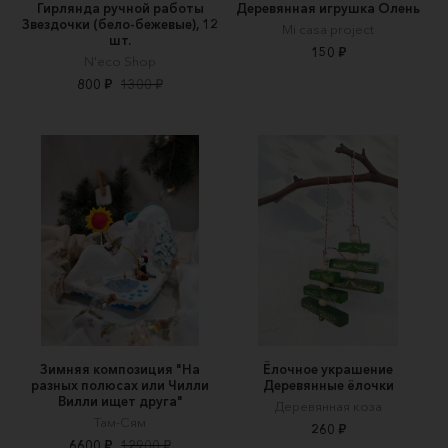
Гирлянда ручной работы
Деревянная игрушка Олень
Звездочки (бело-бежевые), 12
Mi casa project
шт.
150 ₽
N'eco Shop
800 ₽
1300 ₽
Зимняя композиция "На
Ёлочное украшение
разных полюсах или Чилли
Деревянные ёлочки
Вилли ищет друга"
Деревянная коза
Там-Сям
260 ₽
6600 ₽
12900 ₽