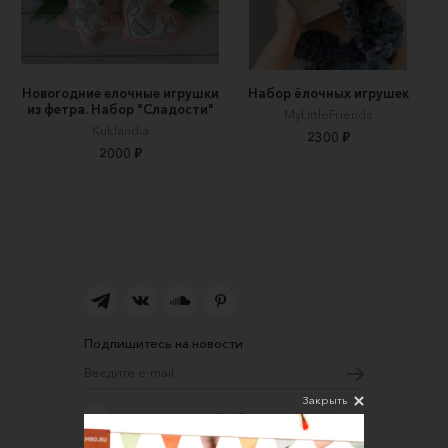
Новогодние елочные игрушки
Набор ёлочных игрушек
из фетра. Набор "Сладости"
MyLittleFriends
Kuklandia
2300 ₽
2000 ₽
Подпишитесь на новости
Закрыть
Соглашаюсь на обработку персональных
данных в соответствии