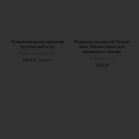
Русалка вязаная крючком
Игрушка из шерсти: Рыжая
(ручная работа)
лиса, Bibabo кукла для
кукольного театра.
Уютное вязание Лю
Beautiful Owl
2400 ₽
3000 ₽
7000 ₽