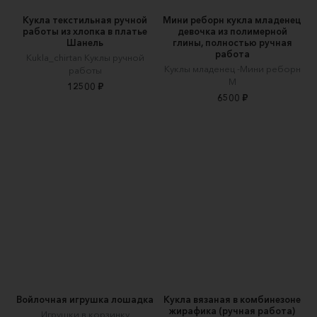
Кукла текстильная ручной
Мини реборн кукла младенец
работы из хлопка в платье
девочка из полимерной
Шанель
глины, полностью ручная
работа
Kukla_chirtan Куклы ручной
Куклы младенец -Мини реборн
работы
М
12500 ₽
6500 ₽
Войлочная игрушка лошадка
Кукла вязаная в комбинезоне
жирафика (ручная работа)
Игрушки в корзинку