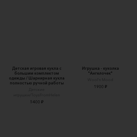
Детская игровая кукла с
Игрушка - куколка
большим комплектом
"Ангелочек"
одежды / Шарнирная кукла
Wool'n Mood
полностью ручной работы
1900 ₽
Детские
игрушки/ToysFromHelen
5400 ₽