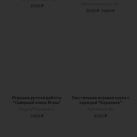
Уютное вязание Лю
2000 ₽
2500 ₽
3200 ₽
Игрушка ручной работы
Текстильная игровая кукла с
"Северный олень Ягель"
одеждой "Коралина"
Magical Gardener’s
Katrinka Dolls
5600 ₽
8200 ₽