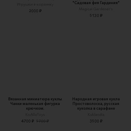
"Садовая фея Гардения"
Игрушки в корзинку
Magical Gardener’s
2000 ₽
5130 ₽
Вязанная миниатюра куклы
Народная игровая кукла
Чакки маленькая фигурка
Простоволоска, русская
крючком.
куколка в сарафане
KoAllaToys
Kuklandia
4700 ₽
5700 ₽
3500 ₽