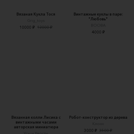
Вязаная Кукла Тося
Винтажные куклы в паре:
"Любовь"
Grig_toys
BOOBA
10000 ₽
12000 ₽
4000 ₽
Вязанная колли Лисика с
Робот-конструктор из дерева
винтажными часами
Клонн
авторская миниатюра
3000 ₽
3500 ₽
Усы и Хвосты