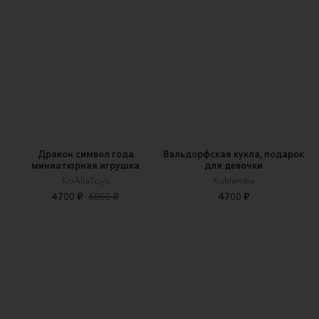
Дракон символ года
Вальдорфская кукла, подарок
миниатюрная игрушка
для девочки
KoAllaToys
Kuklandia
4700 ₽
6000 ₽
4700 ₽