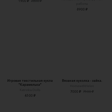
1900 ₽
2800 ₽
работы
8900 ₽
Игровая текстильная кукла
Вязаная куколка - зайка.
"Карамелька"
HomewithHelen
Katrinka Dolls
7000 ₽
7500 ₽
6500 ₽