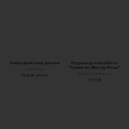
Новогодний эльф девочка
Игрушка ручной работы
"Рыжий лис Мистер Флокс"
KoAllaToys
Magical Gardener’s
7300 ₽
8500 ₽
5130 ₽