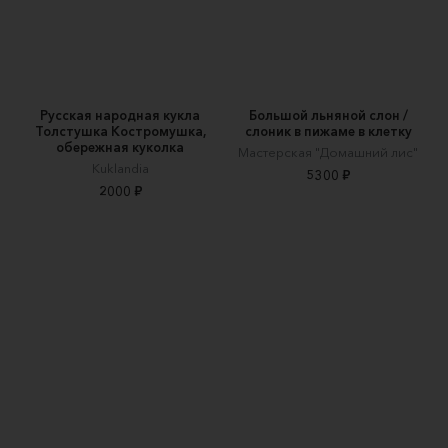
Русская народная кукла
Большой льняной слон /
Толстушка Костромушка,
слоник в пижаме в клетку
обережная куколка
Мастерская "Домашний лис"
Kuklandia
5300 ₽
2000 ₽