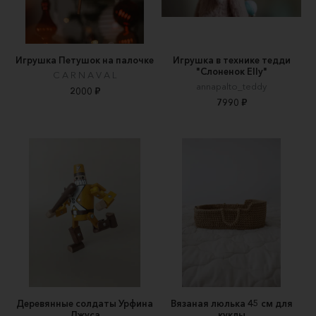
Игрушка Петушок на палочке
Игрушка в технике тедди
"Слоненок Elly"
C A R N A V A L
annapalto_teddy
2000 ₽
7990 ₽
Деревянные солдаты Урфина
Вязаная люлька 45 см для
Джуса
куклы