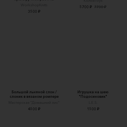
KoAllaToys
WorkshopKnitti
5700 ₽
7700 ₽
3500 ₽
Большой льняной слон /
Игрушка на шею
слоник в вязаном ромпере
"Подосиновик"
Мастерская "Домашний лис"
L.E.S.
4500 ₽
1500 ₽