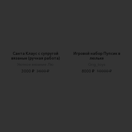
Санта Клаус с супругой
Игровой набор Пупсик в
вязаные (ручная работа)
люльке
Уютное вязание Лю
Grig_toys
3000 ₽
3600 ₽
8000 ₽
10000 ₽