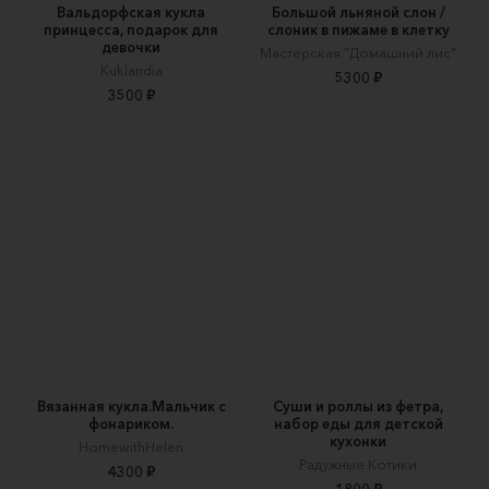
Вальдорфская кукла
Большой льняной слон /
принцесса, подарок для
слоник в пижаме в клетку
девочки
Мастерская "Домашний лис"
Kuklandia
5300 ₽
3500 ₽
Вязанная кукла.Мальчик с
Суши и роллы из фетра,
фонариком.
набор еды для детской
кухонки
HomewithHelen
Радужные Котики
4300 ₽
1800 ₽