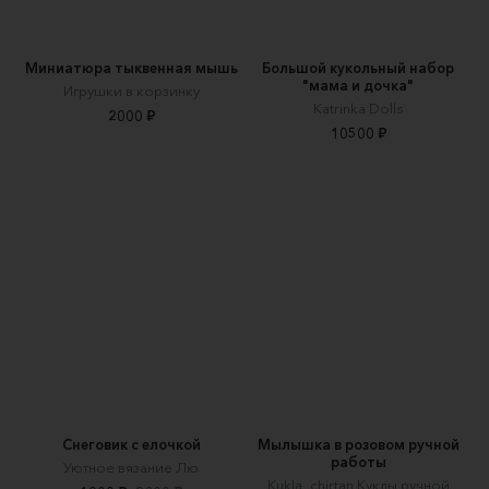
Миниатюра тыквенная мышь
Большой кукольный набор
"мама и дочка"
Игрушки в корзинку
Katrinka Dolls
2000 ₽
10500 ₽
Снеговик с елочкой
Мылышка в розовом ручной
работы
Уютное вязание Лю
Kukla_chirtan Куклы ручной