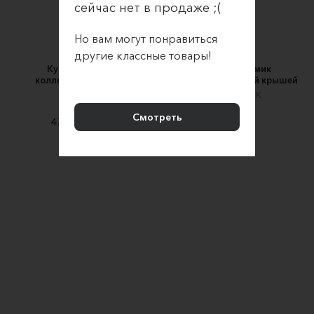
сейчас нет в продаже ;(
Но вам могут понравиться
другие классные товары!
Кукла Каролина
Кукольный домик
коллекционные мини
деревянный с резной крышей
игрушки
KOOKOONEK
KoAllaToys
10500 ₽
Смотреть
4700 ₽
5700 ₽