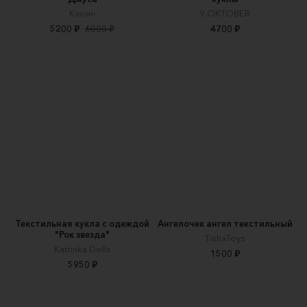
Клонн
9.OKTOBER
5200 ₽
6000 ₽
4700 ₽
Текстильная кукла с одеждой
Ангелочек ангел текстильный
"Рок звезда"
TishaToys
Katrinka Dolls
1500 ₽
5950 ₽