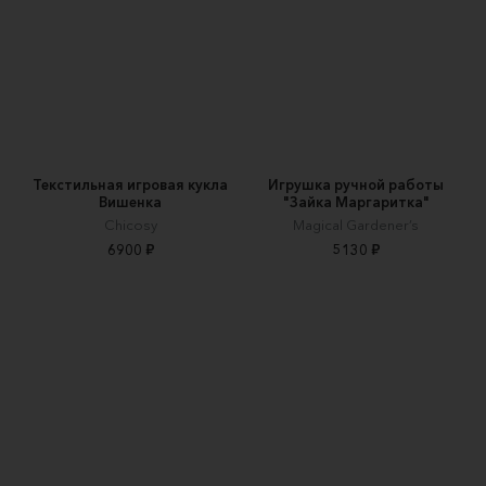
Текстильная игровая кукла
Игрушка ручной работы
Вишенка
"Зайка Маргаритка"
Chicosy
Magical Gardener’s
6900 ₽
5130 ₽