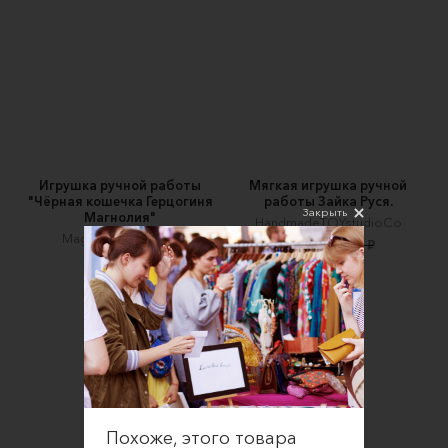
Игрушка ручной работы
Мягкая игрушка ручной
"Чёрная кошечка Герцогиня
работы Зайка Руся.
Закрыть
Магнолия"
HandmadeTOYstudioCo
Magical Gardener’s
7410 ₽
7800 ₽
6500 ₽
Похоже, этого товара