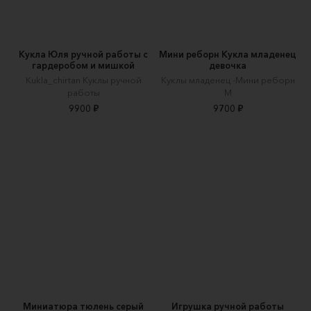
Кукла Юля ручной работы с
Мини реборн Кукла младенец
гардеробом и мишкой
девочка
Kukla_chirtan Куклы ручной
Куклы младенец -Мини реборн
работы
М
9900 ₽
9700 ₽
Миниатюра тюлень серый
Игрушка ручной работы