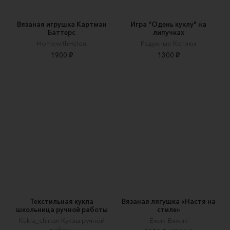
Вязаная игрушка Картман
Игра "Одень куклу" на
Баттерс
липучках
HomewithHelen
Радужные Котики
1900 ₽
1300 ₽
Текстильная кукла
Вязаная лягушка «Настя на
школьница ручной работы
стиле»
Kukla_chirtan Куклы ручной
Ёжик-Вяжик
работы