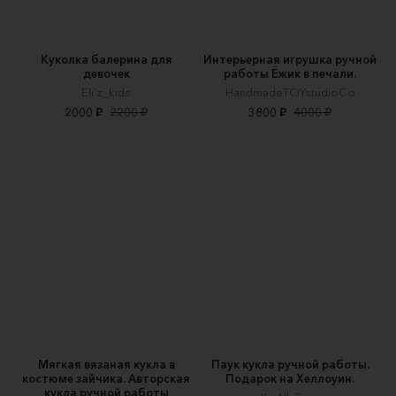
Куколка балерина для
Интерьерная игрушка ручной
девочек
работы Ёжик в печали.
Eli’z_kids
HandmadeTOYstudioCo
2000 ₽
2200 ₽
3800 ₽
4000 ₽
Мягкая вязаная кукла в
Паук кукла ручной работы.
костюме зайчика. Авторская
Подарок на Хеллоуин.
кукла ручной работы