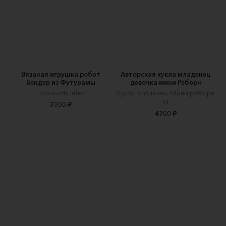
Вязаная игрушка робот
Авторская кукла младенец
Бендер из Футурамы
девочка мини Реборн
HomewithHelen
Куклы младенец -Мини реборн
М
3200 ₽
4700 ₽