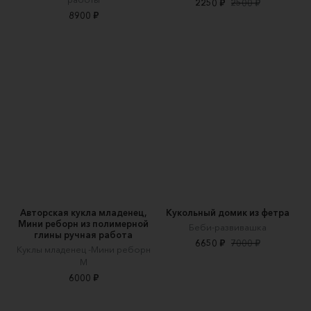
2250 ₽
2500 ₽
8900 ₽
Авторская кукла младенец,
Кукольный домик из фетра
Мини реборн из полимерной
Беби-развивашка
глины ручная работа
6650 ₽
7000 ₽
Куклы младенец -Мини реборн
М
6000 ₽