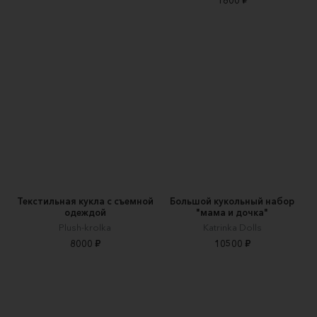
Текстильная кукла с съемной
Большой кукольный набор
одеждой
"мама и дочка"
Plush-krolka
Katrinka Dolls
8000 ₽
10500 ₽