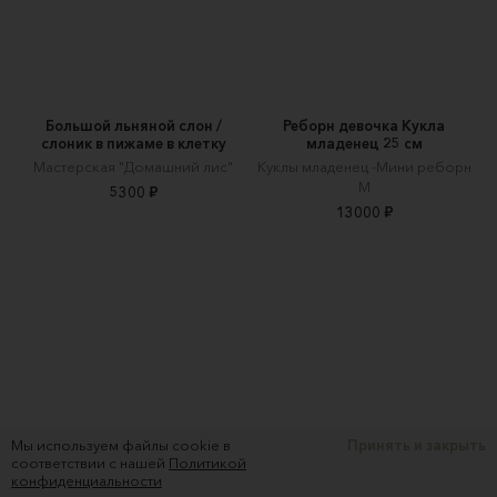
Большой льняной слон /
Реборн девочка Кукла
слоник в пижаме в клетку
младенец 25 см
Мастерская "Домашний лис"
Куклы младенец -Мини реборн
М
5300 ₽
13000 ₽
Мы используем файлы cookie в
Принять и закрыть
соответствии с нашей
Политикой
конфиденциальности