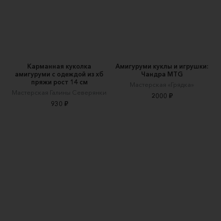
Карманная куколка
Амигуруми куклы и игрушки:
амигуруми с одеждой из хб
Чандра MTG
пряжи рост 14 см
Мастерская «Грядка»
Мастерская Галины Северянки
2000 ₽
930 ₽