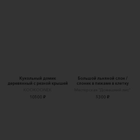
Кукольный домик
Большой льняной слон /
деревянный с резной крышей
слоник в пижаме в клетку
KOOKOONEK
Мастерская "Домашний лис"
10500 ₽
5300 ₽